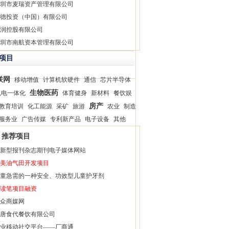
圳市麦瑞资产管理有限公司
德投资（中国）有限公司
润控股有限公司
圳市南航资本管理有限公司
项目
联网
移动增值
计算机软硬件
通信
芯片半导体
生物医药
机电一体化
体育健身
新材料
餐饮娱
房产
教育培训
化工能源
采矿
旅游
农业
制造
服务业
广告传媒
专利新产品
电子设备
其他
推荐项目
新型报刊杂志期刊电子媒体网站
美油气田开发项目
童急需的一种安全、功效型儿童护牙剂
读笔项目融资
众商媒网
唐食代餐饮有限公司
业移动社交平台——厂商通