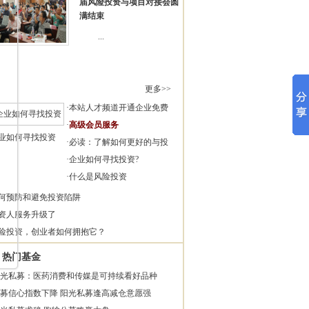
届风险投资与项目对接会圆
满结束
...
更多>>
·
本站人才频道开通企业免费
·
高级会员服务
业如何寻找投资
·
必读：了解如何更好的与投
·
企业如何寻找投资?
·
什么是风险投资
何预防和避免投资陷阱
资人服务升级了
险投资，创业者如何拥抱它？
热门基金
光私募：医药消费和传媒是可持续看好品种
募信心指数下降 阳光私募逢高减仓意愿强