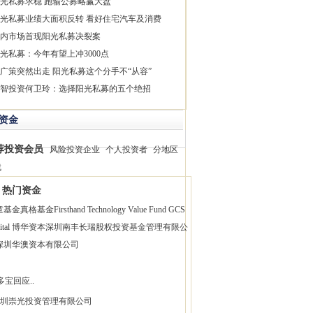
光私募求稳 跑输公募略赢大盘
光私募业绩大面积反转 看好住宅汽车及消费
内市场首现阳光私募决裂案
光私募：今年有望上冲3000点
广策突然出走 阳光私募这个分手不“从容”
智投资何卫玲：选择阳光私募的五个绝招
资金
荐投资会员
风险投资企业
个人投资者
分地区
找
热门资金
童基金
真格基金
Firsthand Technology Value Fund
GCS
pital 博华资本
深圳南丰长瑞股权投资基金管理有限公
深圳华澳资本有限公司
多宝回应..
圳崇光投资管理有限公司