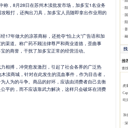
·
阳
中称，8月28日在苏州木渎批发市场，加多宝1名业务
·
阳
围攻殴打，还掏出刀具，加多宝人员随即拿出作业用的
·
国
·
阳
·
姜
经17年做大的凉茶商标，还抢夺“怕上火”广告语和加
·
融
宝的渠道。称广药不顾法律尊严和商业道德，歪曲事
找
多宝的商誉，干扰了加多宝正常的经营活动。
推
武力相搏，冲突愈发激烈，引起了社会各界的广泛热
查
地木渎商城，针对在此发生的流血事件，作为目击者，
升为人为的斗争。商品的好环，应该由消费者自己去衡
虎
是公平的，而不应该靠武力解决，这样只会破坏在消费
Ca
司
加
·
深