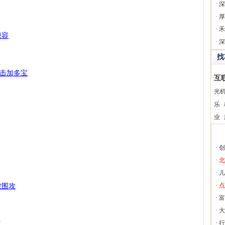
·
深
·
厚
·
禾
毁容
·
深
找
击加多宝
互
光
乐
业
·
创
·
北
·
儿
被围攻
·
点
·
富
·
大
义
·
行