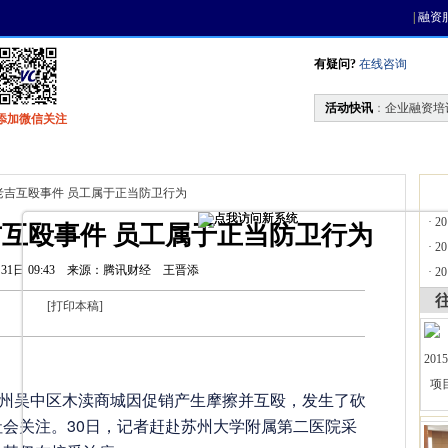
|
融资
有疑问?
在线咨询
活动快讯
：
企业融资培
添加微信关注
找资金
风投活动
天使联盟
会员中心
老吉互殴事件 员工属于正当防卫行为
·
2
互殴事件 员工属于正当防卫行为
·
2
31日 09:43
来源：腾讯财经
王晋添
·
2
[
打印本稿
]
苏州吴中区木渎商城因促销产生摩擦并互殴，发生了砍
会关注。30日，记者赶赴苏州大学附属第二医院采