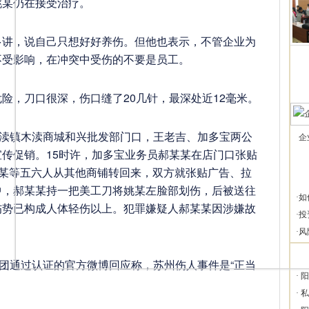
姚某仍在接受治疗。
多讲，说自己只想好好养伤。但他也表示，不管企业为
不受影响，在冲突中受伤的不要是员工。
险，刀口很深，伤口缝了20几针，最深处近12毫米。
木渎镇木渎商城和兴批发部门口，王老吉、加多宝两公
企
传促销。15时许，加多宝业务员郝某某在店门口张贴
姚某等五六人从其他商铺转回来，双方就张贴广告、拉
中，郝某某持一把美工刀将姚某左脸部划伤，后被送往
·
如
伤势已构成人体轻伤以上。犯罪嫌疑人郝某某因涉嫌故
·
投
·
风
集团通过认证的官方微博回应称，苏州伤人事件是“正当
·
阳
·
私