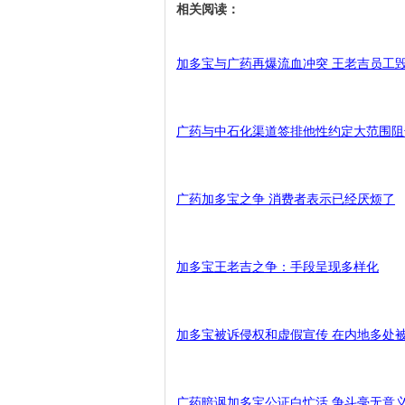
相关阅读：
加多宝与广药再爆流血冲突 王老吉员工
广药与中石化渠道签排他性约定大范围阻
广药加多宝之争 消费者表示已经厌烦了
加多宝王老吉之争：手段呈现多样化
加多宝被诉侵权和虚假宣传 在内地多处
广药暗讽加多宝公证白忙活 争斗毫无意