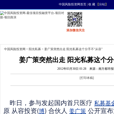
中国风险投资网首页
|
收 藏
【
分站
】
添加微信关注
首页
资讯
找项目
找资金
风投活动
中国风险投资网
>
阳光私募
> 姜广策突然出走 阳光私募这个分手不“从容”
姜广策突然出走 阳光私募这个分手
2012年03月30日 01:28
来源：南方都市报
[
打印本稿
]
昨日，参与发起国内首只医疗
私募基
原 从容投资(
) 合伙人
公开宣布
博
姜广策