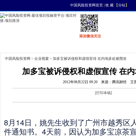
中国风险投资网首页
|
收 藏
【
分站
】
添加微信关注
首页
资讯
找项目
找资金
风投活动
中国风险投资网
>
企业视窗
> 加多宝被诉侵权和虚假宣传 在内地多处被围攻
加多宝被诉侵权和虚假宣传 在
2012年08月22日 09:20
来源：腾讯财经
王
[
打印本稿
]
8月14日，姚先生收到了广州市越秀区
件通知书。4天前，因认为加多宝凉茶宣