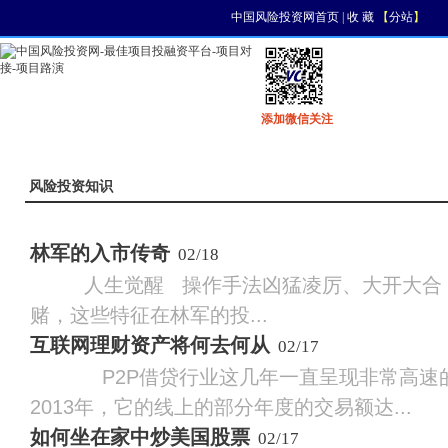
中国风险投资网首页
|
收 藏
【
分站
】
添加微信关注
首页
资讯
找项目
找资金
风投活动
风险投资知识
林军的入市传奇
02/18
人生觉醒 操作手法凶猛凌厉、大开大合
赌，这些特征在林军的投...
互联网理财资产将何去何从
02/17
P2P借贷行业这几年一直呈现非常高速的
2013年，它的线上的部分年度的交易额达...
如何坐在家中炒美国股票
02/17