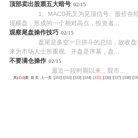
顶部卖出股票五大暗号
02/15
1、MACD死叉为见顶信号。股价在经
现横盘，形成的一个相对高点，投资者...
观察尾盘操作技巧
02/15
盘尾是多空一日拼斗的总结，故收盘指
来为市场人士所重视。开盘是序幕，盘...
不要满仓操作
02/15
最近一段时期以来，股市...
共(
454
)页
首 页
上一页
[
331
]
[
332
]
[
333
]
[
334
]
[335]
[
336
]
[
337
]
[
338
]
[
33