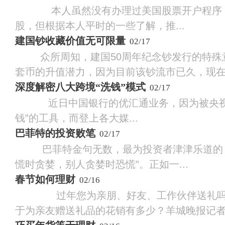
本人虽然没有办理过美国股票开户程序，
股，但根据本人平时的一些了解，推...
建国钞收藏价值无可限量
02/17
众所周知，建国50周年纪念钞发行的特殊
套币的升值潜力，因为目前该钞流市已久，现在市
深度解密八大跨境“洗钱”模式
02/17
近日中国银行的优汇通业务，因为被央视
钱”的工具，而登上各大媒...
巴菲特的投资败笔
02/17
巴菲特金句无数，最为投资者津津乐道的，
慌时贪婪，别人贪婪时恐慌”。正如一...
春节如何理财
02/16
过年您为亲朋、好友、工作伙伴送礼吗
于为亲友赠送礼品的花销有多少？羊城晚报记者.