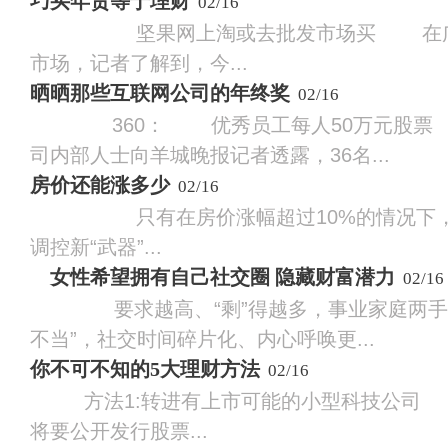
巧买年货等于理财
02/16
坚果网上淘或去批发市场买 在广
市场，记者了解到，今...
晒晒那些互联网公司的年终奖
02/16
360： 优秀员工每人50万元股票 
司内部人士向羊城晚报记者透露，36名...
房价还能涨多少
02/16
只有在房价涨幅超过10%的情况下，
调控新“武器”...
女性希望拥有自己社交圈 隐藏财富潜力
02/16
要求越高、“剩”得越多，事业家庭两手抓
不当”，社交时间碎片化、内心呼唤更...
你不可不知的5大理财方法
02/16
方法1:转进有上市可能的小型科技公司
将要公开发行股票...