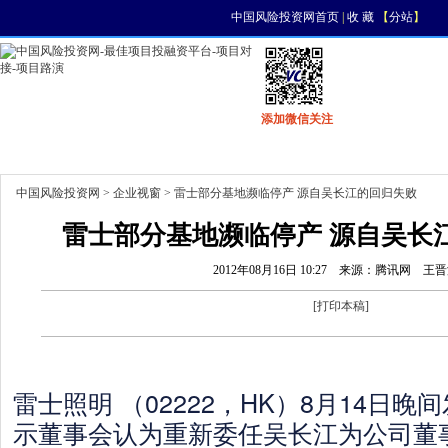
中国风险投资网首页
|
收 藏
【
分站
】
添加微信关注
首页
资讯
找项目
找资金
风投活动
中国风险投资网
>
企业视窗
> 雷士部分基地濒临停产 源自吴长江的回归失败
雷士部分基地濒临停产 源自吴长江
2012年08月16日 10:27
来源：腾讯网
王晋
[
打印本稿
]
雷士照明 （02222，HK）8月14日
示董事会认为重新委任吴长江为公司董