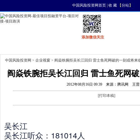
中国风险投资网首页
|
收 藏
【
分站
】
添加微信关注
首页
资讯
找项目
找资金
风投活动
中国风险投资网
>
企业视窗
> 阎焱铁腕拒吴长江回归 雷士鱼死网破的一刻或将来
阎焱铁腕拒吴长江回归 雷士鱼死网破
2012年08月16日 09:39
来源：腾讯网
王晋
[
打印本稿
]
吴长江
吴长江听众：181014人