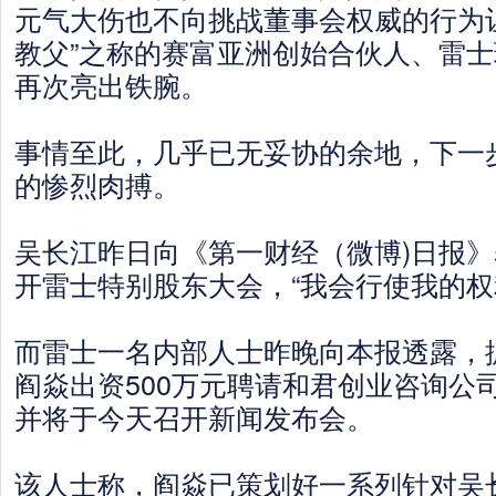
元气大伤也不向挑战董事会权威的行为
教父”之称的赛富亚洲创始合伙人、雷
再次亮出铁腕。
事情至此，几乎已无妥协的余地，下一
的惨烈肉搏。
吴长江昨日向《第一财经（微博)日报
开雷士特别股东大会，“我会行使我的权
而雷士一名内部人士昨晚向本报透露，
阎焱出资500万元聘请和君创业咨询公
并将于今天召开新闻发布会。
该人士称，阎焱已策划好一系列针对吴长