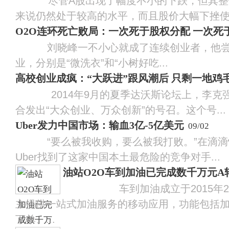
尽管A股出现了幅度不小的下跌，但其整
来说仍然处于较高的水平，而且股价大幅下挫使得‘
O2O连环死亡败局：一次死于股权分配 一次死
刘晓峰一不小心就成了连续创业者，他尝试
业，分别是“微洗衣”和“小树好吃...
高校创业成疯：“大跃进”跟风潮后 只剩一地鸡
2014年9月的夏季达沃斯论坛上，李克
合发出“大众创业、万众创新”的号召。这个号...
Uber发力中国市场：输血3亿-5亿美元
09/02
“要么被我收购，要么被我打败。”在滴滴
Uber找到了这家中国本土最危险的竞争对手...
油站O2O车到加油已完成数千万元A
车到加油成立于2015年2
主提供一站式加油服务的移动应用，功能包括
下单、...