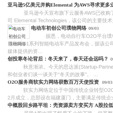
亚马逊5亿美元并购Elemental 为AWS寻求更多
亚马逊今天宣布旗下云服务AWS已收购了
司 Elemental Technologies，该公司的主要技
电动车初创公司璞物网络
09/03
据悉，电动自行车O2O平台璞物
日举行D1系列智能电动车产品发布会，据该公
媒体提供的资...
创投寒冬论背后：冬天来了，春天还会远吗？
0
秋意渐浓。今天的思达派(Startup-Partner
和创业者们谈一谈关于“冬天的故事”。 ...
O2O服务商软实力网络获数百万天使投资
09/03
软实力网络定位于中国传统企业转型O2O服
2月成立，总部设在福建厦门，主要满足传统企业
中概股回乡路平坦：壳资源卖方变买方 A股拉