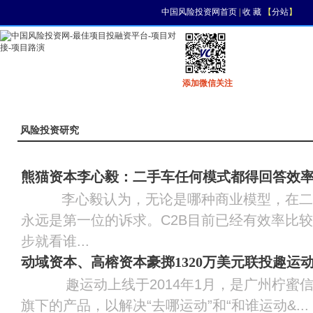
中国风险投资网首页
|
收 藏
【
分站
】
添加微信关注
首页
资讯
找项目
找资金
风投活动
风险投资研究
熊猫资本李心毅：二手车任何模式都得回答效
李心毅认为，无论是哪种商业模型，在二
永远是第一位的诉求。C2B目前已经有效率比
步就看谁...
动域资本、高榕资本豪掷1320万美元联投趣运
趣运动上线于2014年1月，是广州柠蜜信
旗下的产品，以解决“去哪运动”和“和谁运动&...