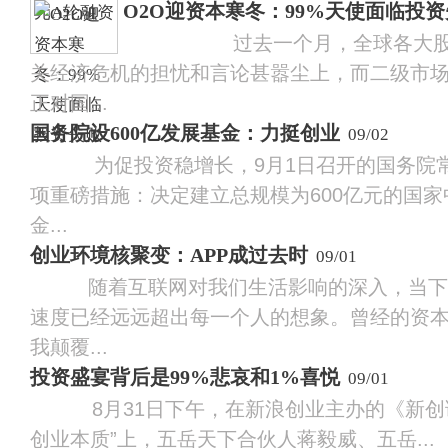
O2O迎资本寒冬：99%天使面临投
过去一个月，全球各大股市
关经济危机的担忧和言论甚嚣尘上，而二级市
正对国...
国务院设600亿发展基金：力挺创业
09/02
为促投资稳增长，9月1日召开的国务院常
项重磅措施：决定建立总规模为600亿元的国
金...
创业环境核聚变：APP成过去时
09/01
随着互联网对我们生活影响的深入，当下
速度已经远远超出每一个人的想象。曾经的资
我颠覆...
投资盛宴背后是99%悲哀和1%喜悦
09/01
8月31日下午，在新浪创业主办的《新创课
创业本质”上，五岳天下合伙人蒋毅威、五岳...