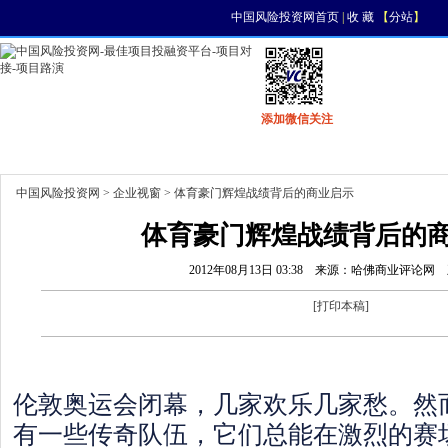
中国风险投资网首页
|
收 藏
【
分站
】
添加微信关注
首页
资讯
找项目
找资金
风投活动
中国风险投资网
>
企业视窗
> 体育豪门辉煌战绩背后的商业启示
体育豪门辉煌战绩背后的
2012年08月13日 03:38
来源：哈佛商业评论网
[
打印本稿
]
伦敦奥运会闭幕，几家欢乐几家愁。然
有一些传奇队伍，它们总能在激烈的赛