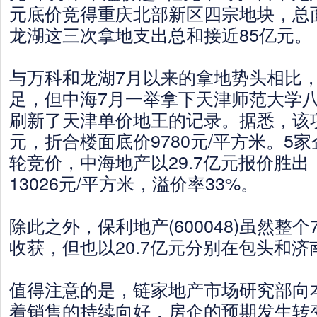
元底价竞得重庆北部新区四宗地块，总面
龙湖这三次拿地支出总和接近85亿元。
与万科和龙湖7月以来的拿地势头相比
足，但中海7月一举拿下天津师范大学
刷新了天津单价地王的记录。据悉，该项
元，折合楼面底价9780元/平方米。5家
轮竞价，中海地产以29.7亿元报价胜
13026元/平方米，溢价率33%。
除此之外，保利地产(600048)虽然整
收获，但也以20.7亿元分别在包头和
值得注意的是，链家地产市场研究部向
着销售的持续向好，房企的预期发生转