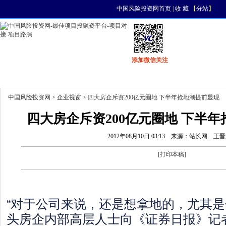
中国风险投资网首页
|
收 藏
【
分站
】
添加微信关注
首页
资讯
找项目
找资金
风投活动
中国风险投资网
>
企业视窗
> 四大房企斥资200亿元圈地 下半年抢地潮提前显现
四大房企斥资200亿元圈地 下半
2012年08月10日 03:13
来源：站长网
王晋
[
打印本稿
]
“对于公司来说，还是想拿地的，尤其是
头房企内部高层人士向《证券日报》记