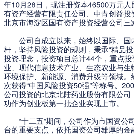
年10月28日，现注册资本46500万元
有资产经营有限责任公司、中青创益投
北京市海淀区国有资产投资经营公司三
公司自成立以来，始终以国际、国内
杆，坚持风险投资的规则，秉承“精品投
投资理念，投资项目总计44个，重点投
业、现代信息技术产业、生态农业与生
环境保护、新能源、消费升级等领域。
次获得“中国风险投资50强”等称号。200
公司投资的北京北陆药业股份有限公司（3
功作为创业板第一批企业实现上市。
“十二五”期间，公司作为市国资公
台的重要支点，依托国资公司雄厚的金