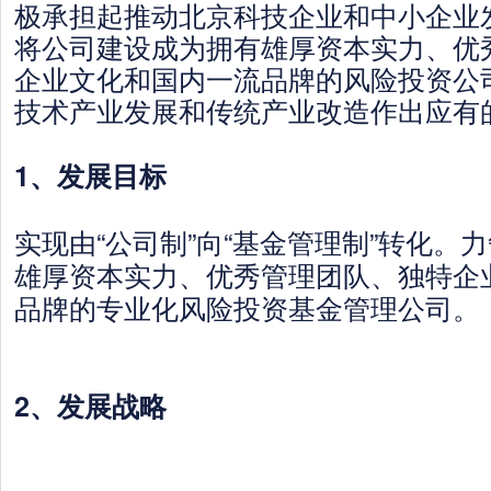
极承担起推动北京科技企业和中小企业
将公司建设成为拥有雄厚资本实力、优
企业文化和国内一流品牌的风险投资公
技术产业发展和传统产业改造作出应有
1、发展目标
实现由“公司制”向“基金管理制”转化。
雄厚资本实力、优秀管理团队、独特企
品牌的专业化风险投资基金管理公司。
2、发展战略