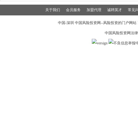
关于我们
会员服务
加盟代理
诚聘英才
常见
中国-深圳 中国风险投资网--风险投资的门户网站 199
中国风险投资网法律