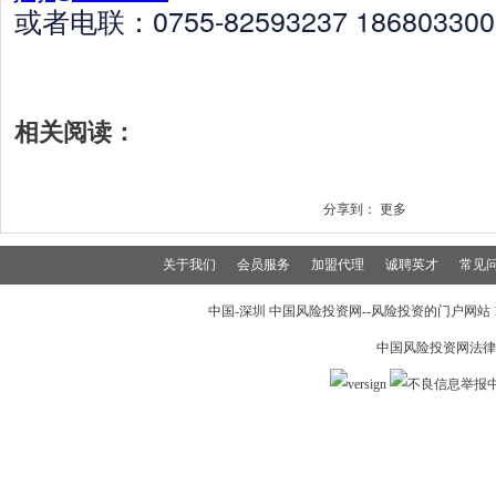
或者电联：0755-82593237 186803
相关阅读：
分享到：
更多
关于我们
会员服务
加盟代理
诚聘英才
常见
中国-深圳 中国风险投资网--风险投资的门户网站 199
中国风险投资网法律