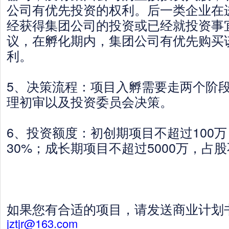
公司有优先投资的权利。后一类企业在
经获得集团公司的投资或已经就投资事
议，在孵化期内，集团公司有优先购买
利。
5、决策流程：项目入孵需要走两个阶
理初审以及投资委员会决策。
6、投资额度：初创期项目不超过100
30%；成长期项目不超过5000万，占股
如果您有合适的项目，请发送商业计划
jztjr@163.com