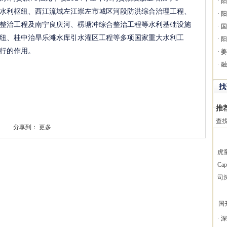
·
阳
水利枢纽、西江流域左江崇左市城区河段防洪综合治理工程、
·
阳
整治工程及南宁良庆河、楞塘冲综合整治工程等水利基础设施
·
国
纽、桂中治旱乐滩水库引水灌区工程等多项国家重大水利工
·
阳
行的作用。
·
姜
·
融
找
推
查
分享到：
更多
虎
Ca
司
国
·
深