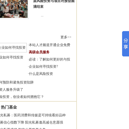
届风险投资与项目对接会圆
满结束
...
更多>>
·
本站人才频道开通企业免费
·
高级会员服务
业如何寻找投资
·
必读：了解如何更好的与投
·
企业如何寻找投资?
·
什么是风险投资
何预防和避免投资陷阱
资人服务升级了
险投资，创业者如何拥抱它？
热门基金
光私募：医药消费和传媒是可持续看好品种
募信心指数下降 阳光私募逢高减仓意愿强