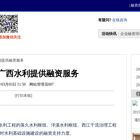
|
融资
有疑问?
在线咨询
活动快讯
：
企业融资培
添加微信关注
找资金
风投活动
天使联盟
会员中心
利提供融资服务
·
2
广西水利提供融资服务
·
2
年03月03日 11:50
网站管理员007
·
2
[
打印本稿
]
大水利工程的落久水利枢纽、洋溪水利枢纽、西江干流治理工程
对水利基础设施建设的融资支持力度。