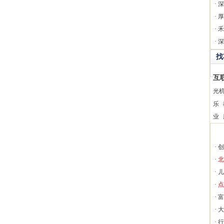
·
深
·
厚
·
禾
·
深
找
互
光
乐
业
·
创
·
北
·
儿
·
点
·
富
·
大
·
行