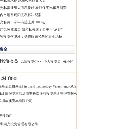
光私募求稳 跑输公募略赢大盘
光私募业绩大面积反转 看好住宅汽车及消费
内市场首现阳光私募决裂案
光私募：今年有望上冲3000点
广策突然出走 阳光私募这个分手不“从容”
智投资何卫玲：选择阳光私募的五个绝招
资金
荐投资会员
风险投资企业
个人投资者
分地区
找
热门资金
童基金
真格基金
Firsthand Technology Value Fund
GCS
pital 博华资本
深圳南丰长瑞股权投资基金管理有限公
深圳华澳资本有限公司
开行为广..
圳崇光投资管理有限公司