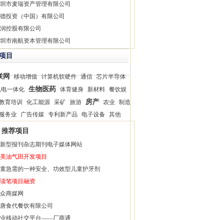
圳市麦瑞资产管理有限公司
德投资（中国）有限公司
润控股有限公司
圳市南航资本管理有限公司
项目
联网
移动增值
计算机软硬件
通信
芯片半导体
生物医药
机电一体化
体育健身
新材料
餐饮娱
房产
教育培训
化工能源
采矿
旅游
农业
制造
服务业
广告传媒
专利新产品
电子设备
其他
推荐项目
新型报刊杂志期刊电子媒体网站
美油气田开发项目
童急需的一种安全、功效型儿童护牙剂
读笔项目融资
众商媒网
唐食代餐饮有限公司
业移动社交平台——厂商通