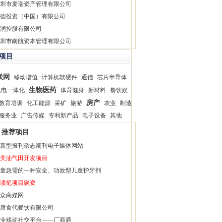
圳市麦瑞资产管理有限公司
德投资（中国）有限公司
润控股有限公司
圳市南航资本管理有限公司
项目
联网
移动增值
计算机软硬件
通信
芯片半导体
生物医药
机电一体化
体育健身
新材料
餐饮娱
房产
教育培训
化工能源
采矿
旅游
农业
制造
服务业
广告传媒
专利新产品
电子设备
其他
推荐项目
新型报刊杂志期刊电子媒体网站
美油气田开发项目
童急需的一种安全、功效型儿童护牙剂
读笔项目融资
众商媒网
唐食代餐饮有限公司
业移动社交平台——厂商通