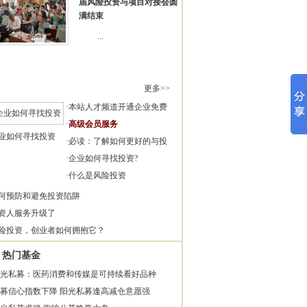
届风险投资与项目对接会圆
满结束
...
更多>>
·
本站人才频道开通企业免费
·
高级会员服务
业如何寻找投资
·
必读：了解如何更好的与投
·
企业如何寻找投资?
·
什么是风险投资
何预防和避免投资陷阱
资人服务升级了
险投资，创业者如何拥抱它？
热门基金
光私募：医药消费和传媒是可持续看好品种
募信心指数下降 阳光私募逢高减仓意愿强