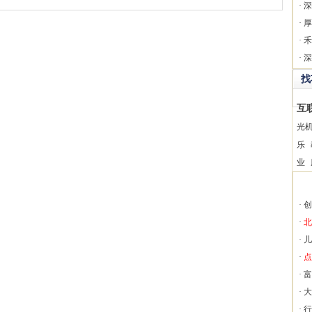
·
深
·
厚
·
禾
·
深
找
互
光
乐
业
·
创
·
北
·
儿
·
点
·
富
·
大
·
行