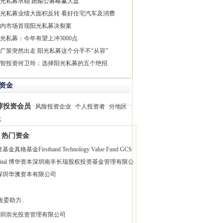
光私募求稳 跑输公募略赢大盘
光私募业绩大面积反转 看好住宅汽车及消费
内市场首现阳光私募决裂案
光私募：今年有望上冲3000点
广策突然出走 阳光私募这个分手不“从容”
智投资何卫玲：选择阳光私募的五个绝招
资金
荐投资会员
风险投资企业
个人投资者
分地区
找
热门资金
童基金
真格基金
Firsthand Technology Value Fund
GCS
pital 博华资本
深圳南丰长瑞股权投资基金管理有限公
深圳华澳资本有限公司
改委助力..
圳崇光投资管理有限公司