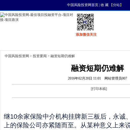
中国风险投资网首页
|
收 藏
【
分站
】
添加微信关注
首页
资讯
找项目
找资金
风投活动
中国风险投资网
>
投资要闻
> 融资短期仍难解
融资短期仍难解
2016年02月20日 11:01
网站管理员007
[
打印本稿
]
继10余家保险中介机构挂牌新三板后，永诚
上的保险公司亦紧随而至。从某种意义上来说