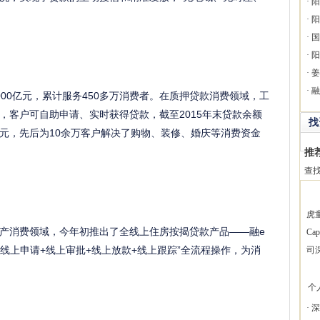
·
阳
·
阳
·
国
·
阳
·
姜
·
融
2000亿元，累计服务450多万消费者。在质押贷款消费领域，工
，客户可自助申请、实时获得贷款，截至2015年末贷款余额
找
5亿元，先后为10余万客户解决了购物、装修、婚庆等消费资金
推
查
虎
消费领域，今年初推出了全线上住房按揭贷款产品——融e
Ca
“线上申请+线上审批+线上放款+线上跟踪”全流程操作，为消
司
个
·
深