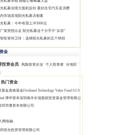
光私募求稳 跑输公募略赢大盘
光私募业绩大面积反转 看好住宅汽车及消费
内市场首现阳光私募决裂案
光私募：今年有望上冲3000点
广策突然出走 阳光私募这个分手不“从容”
智投资何卫玲：选择阳光私募的五个绝招
资金
荐投资会员
风险投资企业
个人投资者
分地区
找
热门资金
童基金
真格基金
Firsthand Technology Value Fund
GCS
pital 博华资本
深圳南丰长瑞股权投资基金管理有限公
深圳华澳资本有限公司
人网络融..
圳崇光投资管理有限公司