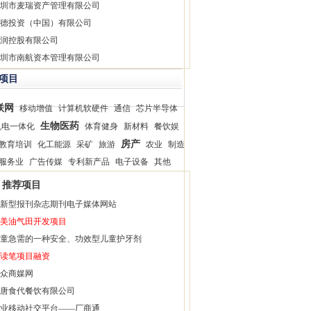
圳市麦瑞资产管理有限公司
德投资（中国）有限公司
润控股有限公司
圳市南航资本管理有限公司
项目
联网
移动增值
计算机软硬件
通信
芯片半导体
生物医药
机电一体化
体育健身
新材料
餐饮娱
房产
教育培训
化工能源
采矿
旅游
农业
制造
服务业
广告传媒
专利新产品
电子设备
其他
推荐项目
新型报刊杂志期刊电子媒体网站
美油气田开发项目
童急需的一种安全、功效型儿童护牙剂
读笔项目融资
众商媒网
唐食代餐饮有限公司
业移动社交平台——厂商通