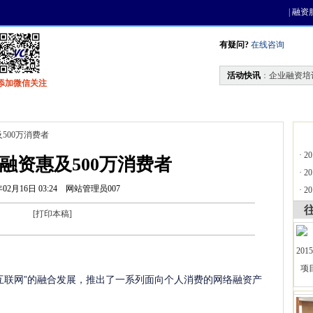
|
融资
有疑问?
在线咨询
活动快讯
：
企业融资培
添加微信关注
找资金
风投活动
天使联盟
会员中心
500万消费者
·
2
融资惠及500万消费者
·
2
年02月16日 03:24
网站管理员007
·
2
[
打印本稿
]
+互联网”的融合发展，推出了一系列面向个人消费的网络融资产