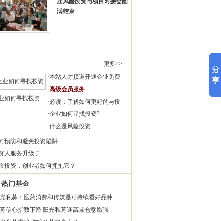
届风险投资与项目对接会圆
满结束
...
更多>>
·
本站人才频道开通企业免费
·
高级会员服务
业如何寻找投资
·
必读：了解如何更好的与投
·
企业如何寻找投资?
·
什么是风险投资
何预防和避免投资陷阱
资人服务升级了
险投资，创业者如何拥抱它？
热门基金
光私募：医药消费和传媒是可持续看好品种
募信心指数下降 阳光私募逢高减仓意愿强