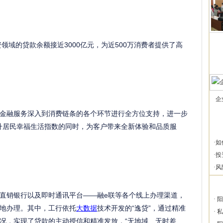
资领域的贷款余额接近3000亿元，为近500万消费者提供了高
企
金融服务深入到消费链条的各个环节进行全方位支持，进一步
提升居民幸福生活指数的同时，为客户带来全新体验和品质服
·
如
·
投
·
风
直销银行以及即时通讯平台——融e联等各个线上办理渠道，
·
阳
地办理。其中，工行依托
大数据
技术开发的“逸贷”，通过精准
·
私
况，实现了贷款的主动授信和精准发放，“无地域、无时差、