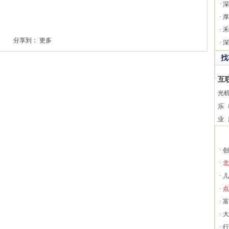
·
深
·
厚
·
禾
分享到：
更多
·
深
找
互
光
乐
业
·
创
·
北
·
儿
·
点
·
富
·
大
·
行