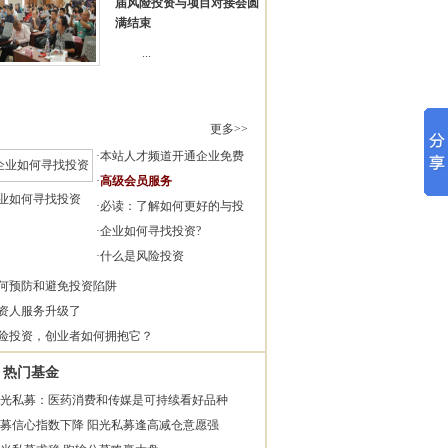
届风险投资与项目对接会圆
满结束
...
更多>>
·
本站人才频道开通企业免费
·
高级会员服务
业如何寻找投资
·
必读：了解如何更好的与投
·
企业如何寻找投资?
·
什么是风险投资
何预防和避免投资陷阱
资人服务升级了
险投资，创业者如何拥抱它？
热门基金
光私募：医药消费和传媒是可持续看好品种
募信心指数下降 阳光私募逢高减仓意愿强