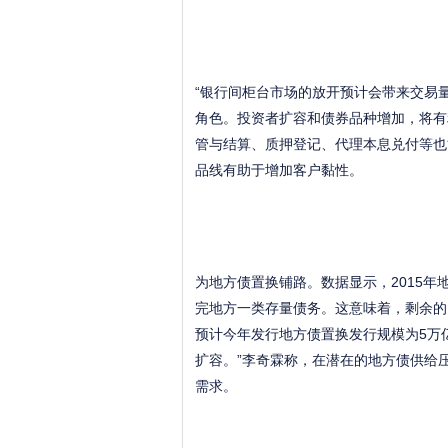
“银行间柜台市场的放开预计会带来交易
角色。投资者扩容和债券品种增加，将有
管与结算、质押登记、代理本息兑付等也
品线有助于增加客户黏性。
为地方债置换铺路。数据显示，2015年
完地方一类存量债务。这意味着，剩余的1
预计今年发行地方债置换发行规模为5万
扩容。”李奇霖称，在潜在的地方债供给
需求。