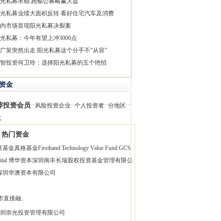
光私募求稳 跑输公募略赢大盘
光私募业绩大面积反转 看好住宅汽车及消费
内市场首现阳光私募决裂案
光私募：今年有望上冲3000点
广策突然出走 阳光私募这个分手不“从容”
智投资何卫玲：选择阳光私募的五个绝招
资金
荐投资会员
风险投资企业
个人投资者
分地区
找
热门资金
童基金
真格基金
Firsthand Technology Value Fund
GCS
pital 博华资本
深圳南丰长瑞股权投资基金管理有限公
深圳华澳资本有限公司
市直接融..
圳崇光投资管理有限公司