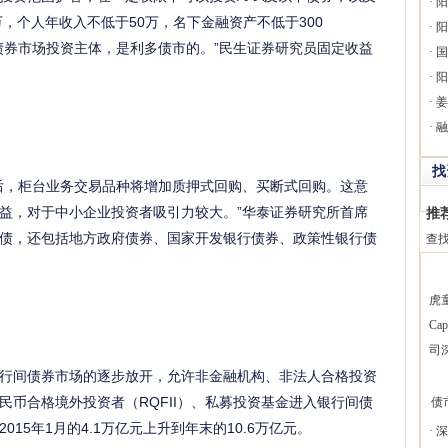
·
阳
万，个人年收入不低于50万，名下金融资产不低于300
·
阳
债券市场投资主体，是利多债市的。”民生证券研究员固定收益
·
国
·
阳
·
姜
·
融
找
后，柜台业务交易品种将增加质押式回购、买断式回购。这意
益，对于中小企业投资者吸引力较大。”华泰证券研究所首席
推
债，还包括地方政府债券、国家开发银行债券、政策性银行债
查
虎
Ca
司
行间债券市场的逐步放开，允许非金融机构、非法人合格投资
人民币合格境外投资者（RQFII）、私募投资基金进入银行间债
债
15年1月的4.1万亿元上升到年末的10.6万亿元。
·
深