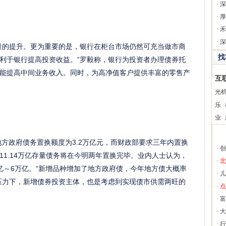
·
深
·
厚
·
禾
·
深
量的提升。更为重要的是，银行在柜台市场仍然可充当做市商
找
利于银行提高投资收益。”罗毅称，银行为投资者办理债券托
能提高中间业务收入。同时，为高净值客户提供丰富的零售产
互
光
乐
业
地方政府债务置换额度为3.2万亿元，而财政部要求三年内置换
·
创
1.14万亿存量债务将在今明两年置换完毕。业内人士认为，
·
北
亿～6万亿。“新增品种增加了地方政府债，今年地方债大概率
·
儿
压力下，新增债券投资主体，也是考虑到实现债市供需两旺的
·
点
·
富
·
大
·
行