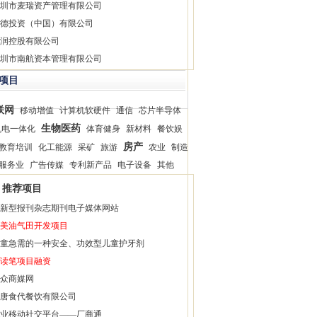
圳市麦瑞资产管理有限公司
德投资（中国）有限公司
润控股有限公司
圳市南航资本管理有限公司
项目
联网
移动增值
计算机软硬件
通信
芯片半导体
生物医药
机电一体化
体育健身
新材料
餐饮娱
房产
教育培训
化工能源
采矿
旅游
农业
制造
服务业
广告传媒
专利新产品
电子设备
其他
推荐项目
新型报刊杂志期刊电子媒体网站
美油气田开发项目
童急需的一种安全、功效型儿童护牙剂
读笔项目融资
众商媒网
唐食代餐饮有限公司
业移动社交平台——厂商通