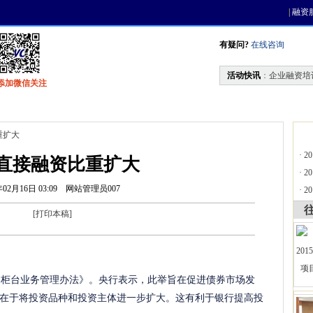
|
融资
有疑问?
在线咨询
活动快讯
：
企业融资培
添加微信关注
找资金
风投活动
天使联盟
会员中心
重扩大
·
2
直接融资比重扩大
·
2
年02月16日 03:09
网站管理员007
·
2
[
打印本稿
]
场柜台业务管理办法》。央行表示，此举旨在促进债券市场发
在于将投资品种和投资主体进一步扩大。这有利于银行提高投