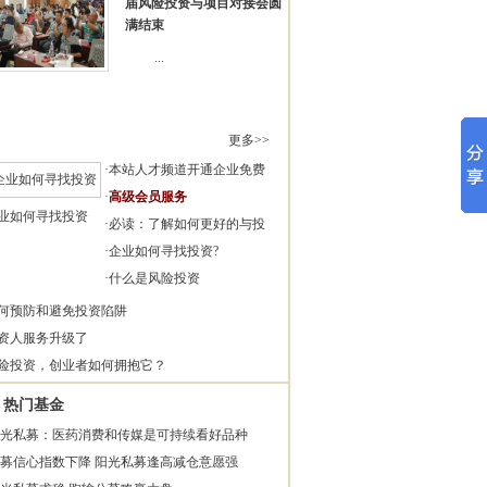
届风险投资与项目对接会圆
满结束
...
更多>>
·
本站人才频道开通企业免费
·
高级会员服务
业如何寻找投资
·
必读：了解如何更好的与投
·
企业如何寻找投资?
·
什么是风险投资
何预防和避免投资陷阱
资人服务升级了
险投资，创业者如何拥抱它？
热门基金
光私募：医药消费和传媒是可持续看好品种
募信心指数下降 阳光私募逢高减仓意愿强