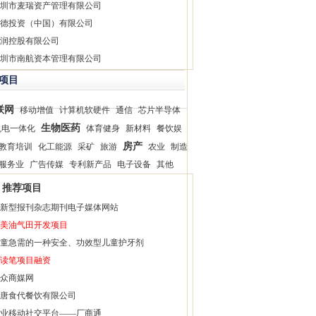
圳市麦瑞资产管理有限公司
德投资（中国）有限公司
润控股有限公司
圳市南航资本管理有限公司
项目
联网
移动增值
计算机软硬件
通信
芯片半导体
生物医药
机电一体化
体育健身
新材料
餐饮娱
房产
教育培训
化工能源
采矿
旅游
农业
制造
服务业
广告传媒
专利新产品
电子设备
其他
推荐项目
新型报刊杂志期刊电子媒体网站
美油气田开发项目
童急需的一种安全、功效型儿童护牙剂
读笔项目融资
众商媒网
唐食代餐饮有限公司
业移动社交平台——厂商通