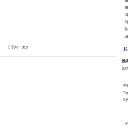
·
阳
·
阳
·
国
·
阳
·
姜
·
融
分享到：
更多
找
推
查
虎
Ca
司
..
·
深