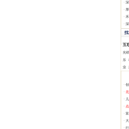
·
深
·
厚
·
禾
·
深
找
互
光
乐
业
·
创
·
北
·
儿
·
点
·
富
·
大
·
行