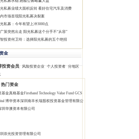
光私募求稳 跑输公募略赢大盘
光私募业绩大面积反转 看好住宅汽车及消费
内市场首现阳光私募决裂案
光私募：今年有望上冲3000点
广策突然出走 阳光私募这个分手不“从容”
智投资何卫玲：选择阳光私募的五个绝招
资金
荐投资会员
风险投资企业
个人投资者
分地区
找
热门资金
童基金
真格基金
Firsthand Technology Value Fund
GCS
pital 博华资本
深圳南丰长瑞股权投资基金管理有限公
深圳华澳资本有限公司
圳崇光投资管理有限公司