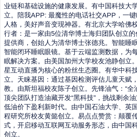
业链和基础设施的健康发展。有中国科技大
立。陪我APP: 最魔性的电话社交APP，一
人格，美好声音变现神器。有北京大学哈佛
行者：是一家由5位清华博士海归团队创立的
提供商，创始人为清华博士张德兆。智能睡
智能闭环睡眠眼镜。基于云端监测数据，为
眠解决方案。由美国加州大学校友池静创立
星互动直播为核心的粉丝生态圈。有华中科
立。天睐基因：通过基因检测评估儿童天赋
教。由斯坦福校友陈子创立。先锋油气：“全
顶尖团队打造油藏开发“黑科技”，挑战剩余
低油价下盈利新时代。由中国石油大学、英国Heri
程研究所校友黄懿创立。易点点赞赏：颠覆
式，开启移动互联网互动服务形态，由中国
创立。