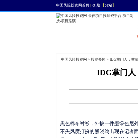
中国风险投资网首页
|
收 藏
【
分站
】
首页
资讯
找项目
中国风险投资网
>
投资要闻
> IDG掌门人：
IDG掌门
黑色棉布衬衫，外披一件墨绿色尼
不失风度打扮的熊晓鸽出现在记者