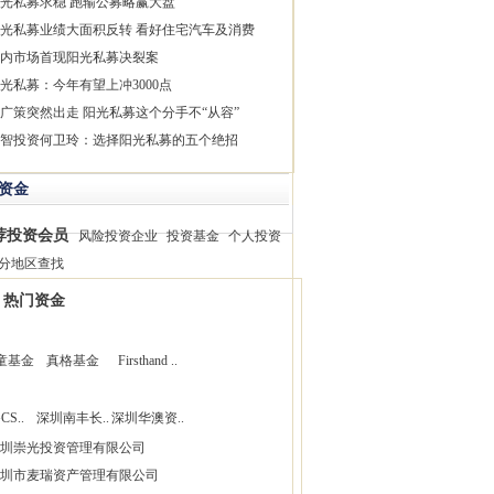
光私募求稳 跑输公募略赢大盘
光私募业绩大面积反转 看好住宅汽车及消费
内市场首现阳光私募决裂案
光私募：今年有望上冲3000点
广策突然出走 阳光私募这个分手不“从容”
智投资何卫玲：选择阳光私募的五个绝招
资金
荐投资会员
风险投资企业
投资基金
个人投资
分地区查找
热门资金
童基金
真格基金
Firsthand ..
CS..
深圳南丰长..
深圳华澳资..
圳崇光投资管理有限公司
圳市麦瑞资产管理有限公司