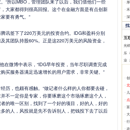
。“所以MBO，管理团队来了以后，我们借他们一些
·
厚
市，大家都得到很高回报。这个在金融方面是有点创新
·
禾
家要有勇气。”
·
深
找
与腾讯签下了220万美元的投资合约。IDG和盈科分别
互
及其团队持股60%。正是这220万美元的风险资金，
光
。
乐
业
他在微博中表示，“IDG早年投资，当年尽职调查完成
购买服务器满足迅速增长的用户需求，非常关键。”
·
创
·
北
经历，也颇有感触。“做记者什么样的人你都要去碰，
·
儿
求并不一定你是专家，你要琢磨这个市场琢磨这个人，
·
点
记者的唯一区别，找到了一个好的项目，好的人，好的
·
富
最多的人，风投就是先不告诉别人，把钱投下去了以后
·
大
·
行
·
农