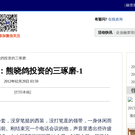
|
融资
有疑问?
在线咨询
活动快讯
：
企业融资培
添加微信关注
找资金
风投活动
天使联盟
会员中心
熊晓鸽投资的三琢磨
·
2
人：熊晓鸽投资的三琢磨-1
·
2
2012年02月29日 03:59
·
2
[
打印本稿
]
外套，没穿笔挺的西装，没打笔直的领带，一身休闲而
面前。刚结束完一个电话会议的他，声音里透出些许疲