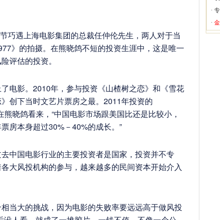
·
专
·
金
电影节巧遇上海电影集团的总裁任仲伦先生，两人对于当
977》的拍摄。在熊晓鸽不短的投资生涯中，这是唯一
风险评估的投资。
了电影。2010年，参与投资《山楂树之恋》和《雪花
》创下当时文艺片票房之最。2011年投资的
报。在熊晓鸽看来，“中国电影市场跟美国比还是比较小，
房本身超过30%－40%的成长。”
过去中国电影行业的主要投资者是国家，投资并不专
着各大风投机构的参与，越来越多的民间资本开始介入
个相当大的挑战，因为电影的失败率要远远高于做风投
后没人看，就成了一堆胶片，一钱不值。不像一个公