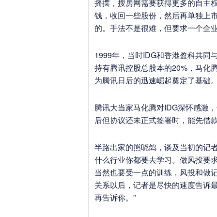
摇摆，搜房网需要获得更多的自主权
钱，收回一些股份，然后再单独上
的。手法不是很难，但要求一个企业
1999年，当时IDG和香港盈科共同
持有腾讯控股总股本的20%，马化腾
为腾讯日后的迅速崛起奠定了基础
腾讯大当家马化腾对IDG深怀感激，
后但协议还未正式签署时，能先借款
半路出家的熊晓鸽，谈及当初的记者
什么行业你都要去学习。做风投要
当然也要受一点的训练，风投和做
关系以后，记者是尽快的速度告诉
再告诉你。”