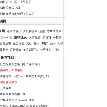
德投资（中国）有限公司
润控股有限公司
圳市南航资本管理有限公司
项目
联网
移动增值
计算机软硬件
通信
芯片半导体
生物医药
机电一体化
体育健身
新材料
餐饮娱
房产
教育培训
化工能源
采矿
旅游
农业
制造
服务业
广告传媒
专利新产品
电子设备
其他
推荐项目
新型报刊杂志期刊电子媒体网站
美油气田开发项目
童急需的一种安全、功效型儿童护牙剂
读笔项目融资
众商媒网
唐食代餐饮有限公司
业移动社交平台——厂商通
资供应链金融与物流-创新服务连锁加..