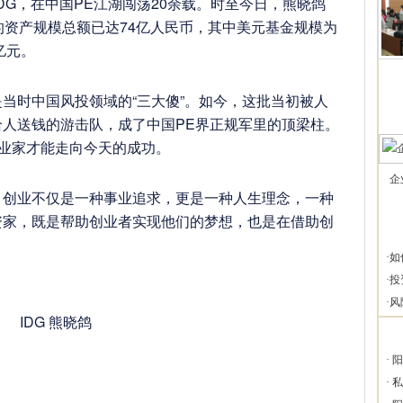
主IDG，在中国PE江湖闯荡20余载。时至今日，熊晓鸽
理的资产规模总额已达74亿人民币，其中美元基金规模为
亿元。
当时中国风投领域的“三大傻”。如今，这批当初被人
人送钱的游击队，成了中国PE界正规军里的顶梁柱。
企业家才能走向今天的成功。
企
，创业不仅是一种事业追求，更是一种人生理念，一种
资家，既是帮助创业者实现他们的梦想，也是在借助创
·
如
·
投
·
风
IDG 熊晓鸽
·
阳
·
私