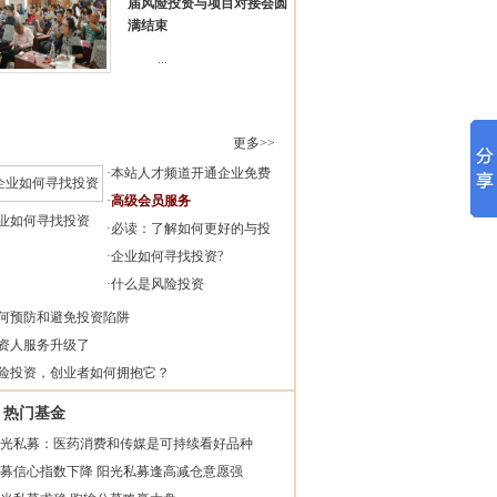
届风险投资与项目对接会圆
满结束
...
更多>>
·
本站人才频道开通企业免费
·
高级会员服务
业如何寻找投资
·
必读：了解如何更好的与投
·
企业如何寻找投资?
·
什么是风险投资
何预防和避免投资陷阱
资人服务升级了
险投资，创业者如何拥抱它？
热门基金
光私募：医药消费和传媒是可持续看好品种
募信心指数下降 阳光私募逢高减仓意愿强