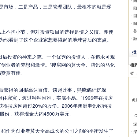
·
阳
一是市场，二是产品，三是管理团队，最根本的就是琢
·
阳
·
国
·
阳
风上不拘小节，但对投资项目的选择是慎之又慎。即使
·
姜
因为他看到了这个企业家想要撬起的地球背后的支点。
·
融
找
日后投资的神来之笔。一个优秀的投资人，在追求可观
创业者的梦想和激情。”搜房网的莫天全、腾讯的马化
推
鸽赞赏有佳。
者
G前后获得的回报高达百倍。谈起此事，熊晓鸽记忆深
住寂寞，渡过种种困难，实属不易。”1996年在搜房
虎
元获得搜房网超过20%的股份。2006年澳洲电讯收购搜
%股份，获得现金大约4500万美元。
G
·
深
司和作为创业者莫天全高成长的公司之间的平衡发生了
·
深