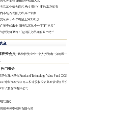
光私募求稳 跑输公募略赢大盘
光私募业绩大面积反转 看好住宅汽车及消费
内市场首现阳光私募决裂案
光私募：今年有望上冲3000点
广策突然出走 阳光私募这个分手不“从容”
智投资何卫玲：选择阳光私募的五个绝招
资金
荐投资会员
风险投资企业
个人投资者
分地区
找
热门资金
童基金
真格基金
Firsthand Technology Value Fund
GCS
pital 博华资本
深圳南丰长瑞股权投资基金管理有限公
深圳华澳资本有限公司
周英国议..
圳崇光投资管理有限公司