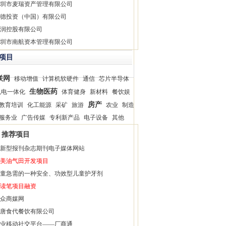
圳市麦瑞资产管理有限公司
德投资（中国）有限公司
润控股有限公司
圳市南航资本管理有限公司
项目
联网
移动增值
计算机软硬件
通信
芯片半导体
生物医药
机电一体化
体育健身
新材料
餐饮娱
房产
教育培训
化工能源
采矿
旅游
农业
制造
服务业
广告传媒
专利新产品
电子设备
其他
推荐项目
新型报刊杂志期刊电子媒体网站
美油气田开发项目
童急需的一种安全、功效型儿童护牙剂
读笔项目融资
众商媒网
唐食代餐饮有限公司
业移动社交平台——厂商通