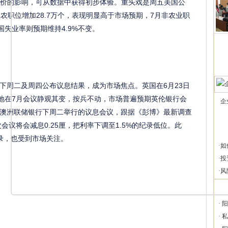
英国房价的影响，可从数据中获得初步体验。重头戏是周五美国公
农职位增加28.7万个，表现明显高于市场预期，7月非农业职
国失业率则预期维持4.9%不变。
下周二及周四公布议息结果，成为市场焦点。英国在6月23日
外地在7月会议静观其变，按兵不动，市场普遍预期英伦银行会
企
至于澳洲联储银行下周二举行的议息会议，跟据《彭博》最新调查
会议将会减息0.25厘，把利率下调至1.5%的纪录低位。此
录，也受到市场关注。
·
如
·
投
·
风
·
阳
·
私