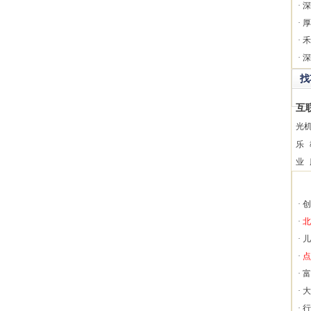
·
深
·
厚
·
禾
·
深
找
互
光
乐
业
·
创
·
北
·
儿
·
点
·
富
·
大
·
行