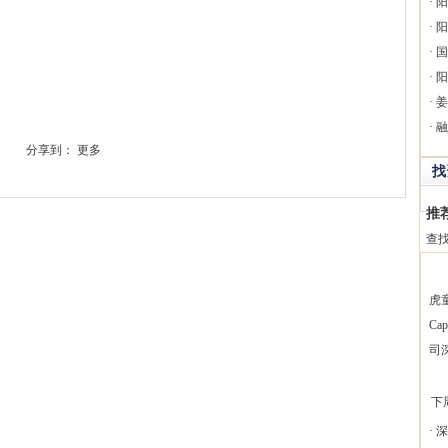
·
阳
·
阳
·
国
·
阳
·
姜
·
融
分享到：
更多
找
推
查
虎
Ca
司
下
·
深