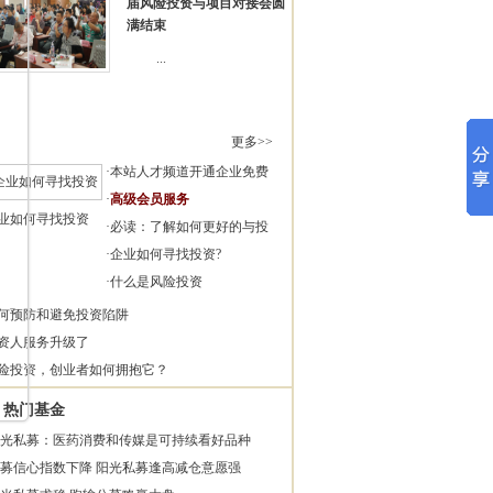
届风险投资与项目对接会圆
满结束
...
更多>>
·
本站人才频道开通企业免费
·
高级会员服务
业如何寻找投资
·
必读：了解如何更好的与投
·
企业如何寻找投资?
·
什么是风险投资
何预防和避免投资陷阱
资人服务升级了
险投资，创业者如何拥抱它？
热门基金
光私募：医药消费和传媒是可持续看好品种
募信心指数下降 阳光私募逢高减仓意愿强