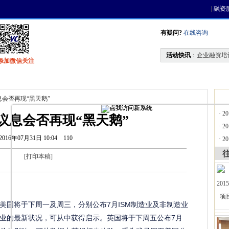
|
融资
有疑问?
在线咨询
活动快讯
：
企业融资培
添加微信关注
找资金
风投活动
天使联盟
会员中心
息会否再现“黑天鹅”
·
2
议息会否再现“黑天鹅”
·
2
2016年07月31日 10:04
110
·
2
[
打印本稿
]
美国将于下周一及周三，分别公布7月ISM制造业及非制造业
业的最新状况，可从中获得启示。英国将于下周五公布7月