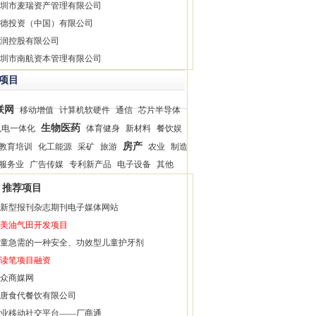
圳市麦瑞资产管理有限公司
德投资（中国）有限公司
润控股有限公司
圳市南航资本管理有限公司
项目
联网
移动增值
计算机软硬件
通信
芯片半导体
生物医药
机电一体化
体育健身
新材料
餐饮娱
房产
教育培训
化工能源
采矿
旅游
农业
制造
服务业
广告传媒
专利新产品
电子设备
其他
推荐项目
新型报刊杂志期刊电子媒体网站
美油气田开发项目
童急需的一种安全、功效型儿童护牙剂
读笔项目融资
众商媒网
唐食代餐饮有限公司
业移动社交平台——厂商通