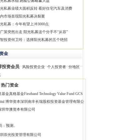
光私募求稳 跑输公募略赢大盘
光私募业绩大面积反转 看好住宅汽车及消费
内市场首现阳光私募决裂案
光私募：今年有望上冲3000点
广策突然出走 阳光私募这个分手不“从容”
智投资何卫玲：选择阳光私募的五个绝招
资金
荐投资会员
风险投资企业
个人投资者
分地区
找
热门资金
童基金
真格基金
Firsthand Technology Value Fund
GCS
pital 博华资本
深圳南丰长瑞股权投资基金管理有限公
深圳华澳资本有限公司
昉：预测..
圳崇光投资管理有限公司