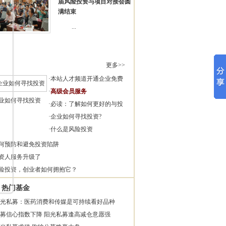
届风险投资与项目对接会圆
满结束
...
更多>>
·
本站人才频道开通企业免费
·
高级会员服务
业如何寻找投资
·
必读：了解如何更好的与投
·
企业如何寻找投资?
·
什么是风险投资
何预防和避免投资陷阱
资人服务升级了
险投资，创业者如何拥抱它？
热门基金
光私募：医药消费和传媒是可持续看好品种
募信心指数下降 阳光私募逢高减仓意愿强