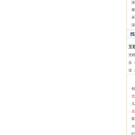
·
深
·
厚
·
禾
·
深
找
互
光
乐
业
·
创
·
北
·
儿
·
点
·
富
·
大
·
行