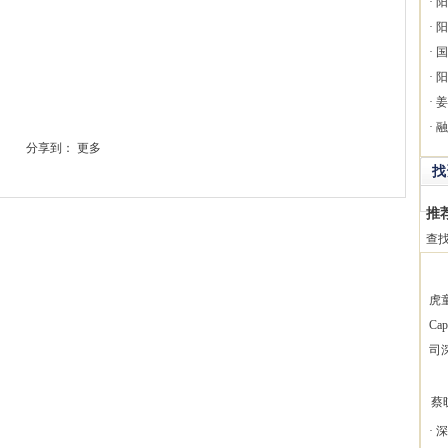
·
阳
·
阳
·
国
·
阳
·
姜
·
融
分享到：
更多
找
推
查
虎
Ca
司
蔡
·
深