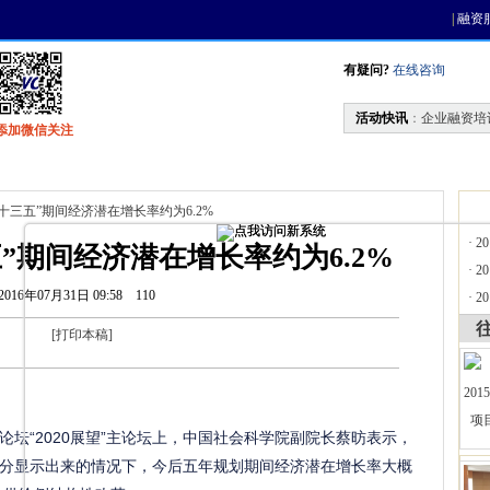
|
融资
有疑问?
在线咨询
活动快讯
：
企业融资培
添加微信关注
找资金
风投活动
天使联盟
会员中心
“十三五”期间经济潜在增长率约为6.2%
·
2
”期间经济潜在增长率约为6.2%
·
2
2016年07月31日 09:58
110
·
2
[
打印本稿
]
季论坛“2020展望”主论坛上，中国社会科学院副院长蔡昉表示，
分显示出来的情况下，今后五年规划期间经济潜在增长率大概