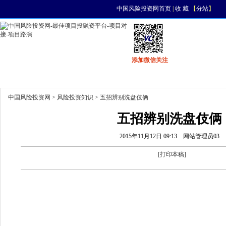
中国风险投资网首页
|
收 藏
【
分站
】
添加微信关注
首页
资讯
找项目
找资金
风投活动
中国风险投资网
>
风险投资知识
> 五招辨别洗盘伎俩
五招辨别洗盘伎俩
2015年11月12日 09:13
网站管理员03
[
打印本稿
]