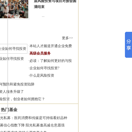
届风险投资与项目对接会圆
满结束
...
更多>>
·
本站人才频道开通企业免费
·
高级会员服务
业如何寻找投资
·
必读：了解如何更好的与投
·
企业如何寻找投资?
·
什么是风险投资
何预防和避免投资陷阱
资人服务升级了
险投资，创业者如何拥抱它？
热门基金
光私募：医药消费和传媒是可持续看好品种
募信心指数下降 阳光私募逢高减仓意愿强