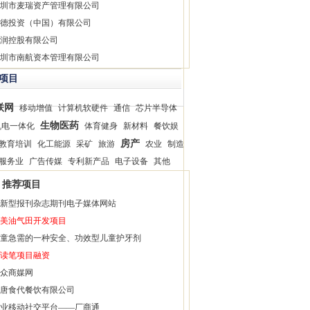
圳市麦瑞资产管理有限公司
德投资（中国）有限公司
润控股有限公司
圳市南航资本管理有限公司
项目
联网
移动增值
计算机软硬件
通信
芯片半导体
生物医药
机电一体化
体育健身
新材料
餐饮娱
房产
教育培训
化工能源
采矿
旅游
农业
制造
服务业
广告传媒
专利新产品
电子设备
其他
推荐项目
新型报刊杂志期刊电子媒体网站
美油气田开发项目
童急需的一种安全、功效型儿童护牙剂
读笔项目融资
众商媒网
唐食代餐饮有限公司
业移动社交平台——厂商通