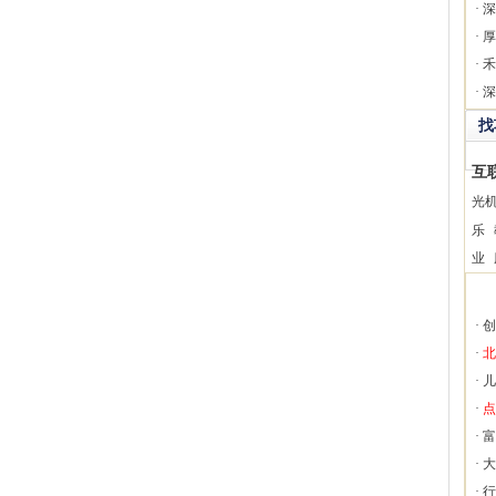
·
深
·
厚
·
禾
·
深
找
互
光
乐
业
·
创
·
北
·
儿
·
点
·
富
·
大
·
行