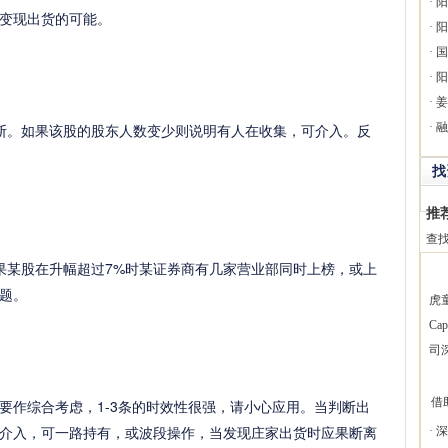
·
阳
变现出货的可能。
·
阳
·
国
·
阳
·
姜
。如果该股的股东人数变少则说明有人在收集，可介入。反
·
融
找
推
查
某股在升幅超过7%时某证券商有几家营业部同时上榜，或上
题。
虎
Ca
司
借
要作综合考虑，1-3条的时效性很强，请小心应用。当判断出
介入，可一路持有，或波段操作，当发现庄家出货时应果断离
·
深