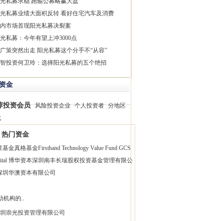
光私募求稳 跑输公募略赢大盘
光私募业绩大面积反转 看好住宅汽车及消费
内市场首现阳光私募决裂案
光私募：今年有望上冲3000点
广策突然出走 阳光私募这个分手不“从容”
智投资何卫玲：选择阳光私募的五个绝招
资金
荐投资会员
风险投资企业
个人投资者
分地区
找
热门资金
童基金
真格基金
Firsthand Technology Value Fund
GCS
pital 博华资本
深圳南丰长瑞股权投资基金管理有限公
深圳华澳资本有限公司
助机构的..
圳崇光投资管理有限公司