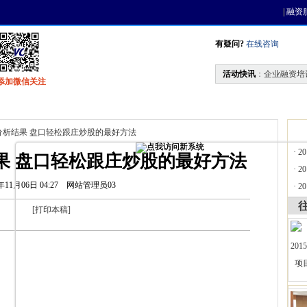
|
融资
有疑问?
在线咨询
活动快讯
：
企业融资培
添加微信关注
找资金
风投活动
天使联盟
会员中心
分析结果 盘口轻松跟庄炒股的最好方法
·
2
果 盘口轻松跟庄炒股的最好方法
·
2
年11月06日 04:27
网站管理员03
·
2
[
打印本稿
]