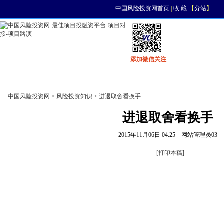
中国风险投资网首页
|
收 藏
【
分站
】
添加微信关注
首页
资讯
找项目
找资金
风投活动
中国风险投资网
>
风险投资知识
> 进退取舍看换手
进退取舍看换手
2015年11月06日 04:25
网站管理员03
[
打印本稿
]