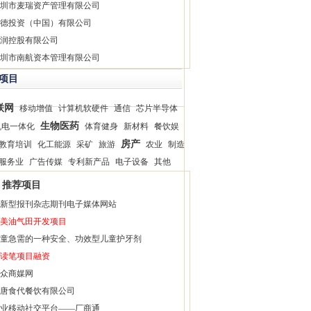
圳市麦瑞资产管理有限公司
德投资（中国）有限公司
润控股有限公司
圳市南航资本管理有限公司
项目
联网
移动增值
计算机软硬件
通信
芯片半导体
生物医药
机电一体化
体育健身
新材料
餐饮娱
房产
教育培训
化工能源
采矿
旅游
农业
制造
服务业
广告传媒
专利新产品
电子设备
其他
推荐项目
新型报刊杂志期刊电子媒体网站
美油气田开发项目
童急需的一种安全、功效型儿童护牙剂
读笔项目融资
众商媒网
唐食代餐饮有限公司
业移动社交平台——厂商通