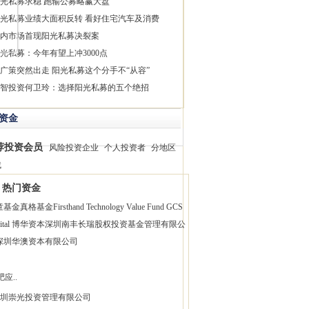
光私募求稳 跑输公募略赢大盘
光私募业绩大面积反转 看好住宅汽车及消费
内市场首现阳光私募决裂案
光私募：今年有望上冲3000点
广策突然出走 阳光私募这个分手不“从容”
智投资何卫玲：选择阳光私募的五个绝招
资金
荐投资会员
风险投资企业
个人投资者
分地区
找
热门资金
童基金
真格基金
Firsthand Technology Value Fund
GCS
pital 博华资本
深圳南丰长瑞股权投资基金管理有限公
深圳华澳资本有限公司
应..
圳崇光投资管理有限公司