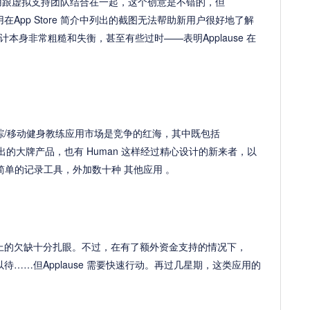
跟虚拟支持团队结合在一起，这个创意是不错的，但
用在App Store 简介中列出的截图无法帮助新用户很好地了解
本身非常粗糙和失衡，甚至有些过时——表明Applause 在
追踪/移动健身教练应用市场是竞争的红海，其中既包括
样由老公司推出的大牌产品，也有 Human 这样经过精心设计的新来者，以
sum 这些简单的记录工具，外加数十种 其他应用 。
计上的欠缺十分扎眼。不过，在有了额外资金支持的情况下，
目以待……但Applause 需要快速行动。再过几星期，这类应用的