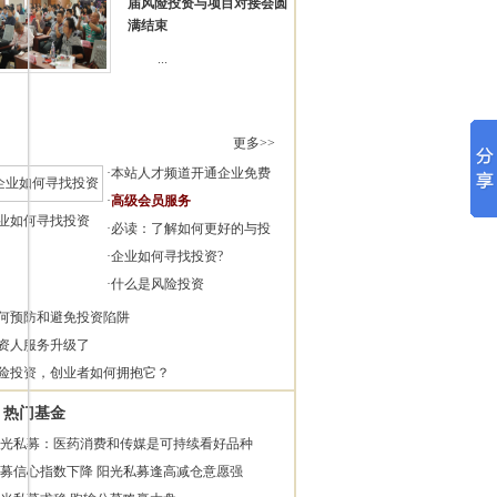
届风险投资与项目对接会圆
满结束
...
更多>>
·
本站人才频道开通企业免费
·
高级会员服务
业如何寻找投资
·
必读：了解如何更好的与投
·
企业如何寻找投资?
·
什么是风险投资
何预防和避免投资陷阱
资人服务升级了
险投资，创业者如何拥抱它？
热门基金
光私募：医药消费和传媒是可持续看好品种
募信心指数下降 阳光私募逢高减仓意愿强