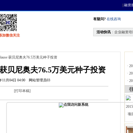
|
融资
有疑问?
在线咨询
活动快讯
：
企业融资培
添加微信关注
找资金
风投活动
天使联盟
会员中心
lause 获贝尼奥夫76.5万美元种子投资
·
2
se 获贝尼奥夫76.5万美元种子投资
·
2
年11月04日 04:00
网站管理员03
·
2
[
打印本稿
]