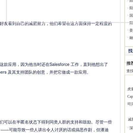
·
阳
·
阳
·
国
友看到自己的减肥努力，他们希望在这方面保持一定程度的
·
阳
·
姜
·
融
找
推
用，因为他当时还在Salesforce 工作，直到他想出了
tchers 及其支持团队的创意，并把它做成一款应用。
查
虎
Ca
司
减肥
可以在半匿名状态下得到同类人群的支持和鼓励。尽管一些
·
深
sper ——可能导致一些人讲出令人讨厌的话或搞恶作剧，但潘迪