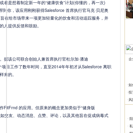
者是想着制定新一年的“健康饮食”计划(你懂的，再一次)
够帮到你，该应用刚刚获得Salesforce 首席执行官马克·贝尼奥
pplause 旨在给市场带来一项更加轻量化的饮食和活动追踪服务，并
的人提供反馈和鼓励。
据该公司联合创始人兼首席执行官杜尔加·潘迪
企
这个项目工作了数年时间，直至2014年年初才从Salesforce 离职
样来的。
·
如
·
投
·
风
tFrnd 的应用。但原来的概念更加类似于“健身版
能，比如交友、动态消息、点赞、评论，以及其他旨在促成病毒式
·
阳
·
私