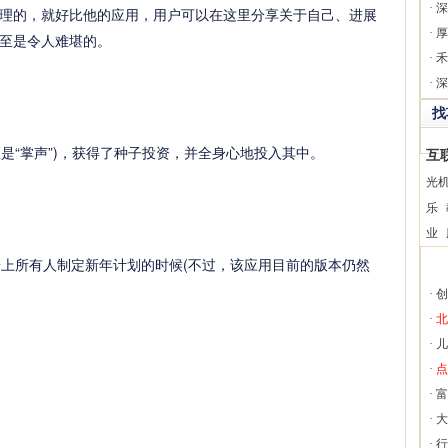
·
深
理的，就好比他的应用，用户可以在这里分享关于自己、进展
·
厚
至是令人难堪的。
·
禾
·
深
找
意思是“掌声”)，获得了种子投资，并全身心地投入其中。
互
光
乐
业
上所有人制定新年计划的时候(不过，该应用目前的版本仍然
·
创
·
北
·
儿
·
点
·
富
·
大
·
行