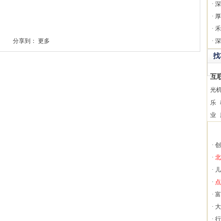
·
深
·
厚
·
禾
分享到：
更多
·
深
找
互
光
乐
业
·
创
·
北
·
儿
·
点
·
富
·
大
·
行