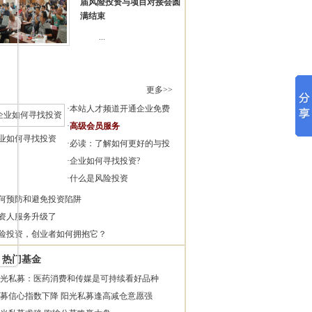
届风险投资与项目对接会圆
满结束
...
更多>>
·
本站人才频道开通企业免费
·
高级会员服务
业如何寻找投资
·
必读：了解如何更好的与投
·
企业如何寻找投资?
·
什么是风险投资
何预防和避免投资陷阱
资人服务升级了
险投资，创业者如何拥抱它？
热门基金
光私募：医药消费和传媒是可持续看好品种
募信心指数下降 阳光私募逢高减仓意愿强