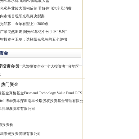
光私募求稳 跑输公募略赢大盘
光私募业绩大面积反转 看好住宅汽车及消费
内市场首现阳光私募决裂案
光私募：今年有望上冲3000点
广策突然出走 阳光私募这个分手不“从容”
智投资何卫玲：选择阳光私募的五个绝招
资金
荐投资会员
风险投资企业
个人投资者
分地区
找
热门资金
童基金
真格基金
Firsthand Technology Value Fund
GCS
pital 博华资本
深圳南丰长瑞股权投资基金管理有限公
深圳华澳资本有限公司
市投资价..
圳崇光投资管理有限公司