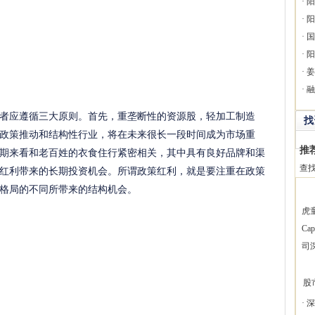
·
阳
·
阳
·
国
·
阳
·
姜
·
融
者应遵循三大原则。首先，重垄断性的资源股，轻加工制造
找
政策推动和结构性行业，将在未来很长一段时间成为市场重
推
期来看和老百姓的衣食住行紧密相关，其中具有良好品牌和渠
红利带来的长期投资机会。所谓政策红利，就是要注重在政策
查
格局的不同所带来的结构机会。
虎
Ca
司
股
·
深