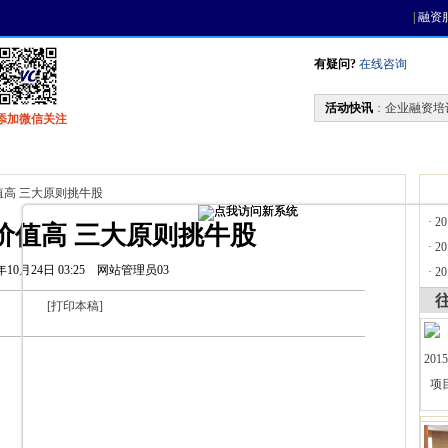
|
融资
有疑问?
在线咨询
活动快讯
：
企业融资培
添加微信关注
找资金
风投活动
天使联盟
会员中心
值高 三大原则挑牛股
·
2
价值高 三大原则挑牛股
·
2
年10月24日 03:25
网站管理员03
·
2
[
打印本稿
]