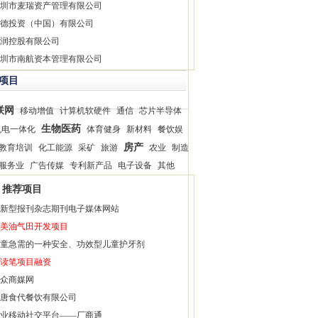
圳市麦瑞资产管理有限公司
德投资（中国）有限公司
润控股有限公司
圳市南航资本管理有限公司
项目
联网
移动增值
计算机软硬件
通信
芯片半导体
生物医药
机电一体化
体育健身
新材料
餐饮娱
房产
教育培训
化工能源
采矿
旅游
农业
制造
服务业
广告传媒
专利新产品
电子设备
其他
推荐项目
新型报刊杂志期刊电子媒体网站
美油气田开发项目
童急需的一种安全、功效型儿童护牙剂
读笔项目融资
众商媒网
唐食代餐饮有限公司
业移动社交平台——厂商通