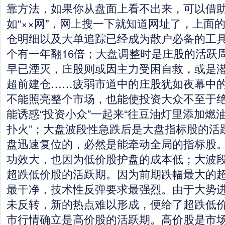
靠方法，如果你从盘面上看不出来，可以借
如“××网”，网上搜一下就知道网址了，上面
仓明细以及大单追踪已经成为散户必备的工
个有一年翻16倍；大盘调整时是庄股的活跃
早已湮灭，庄股则或因主力受困自救，或是
超前建仓……疲弱市道中的庄股犹如夜幕中的
不能照亮整个市场，也能使投资大众不至于
能诱惑“投资小众”一起来“往豆油灯里添加燃油
扑火”；大盘波段性急跌后是大盘指标股的活
盘迅速复位的，必然是能牵动全局的指标股。
功效大，也因为低价股护盘的成本低；大波
超跌低价股的活跃期。因为前期跌幅最大的
最干净，技术性反弹要求最强烈。由于大势
未反转，新的热点难以形成，便给了超跌低
市行情确立是高价股的活跃期。高价股是市场