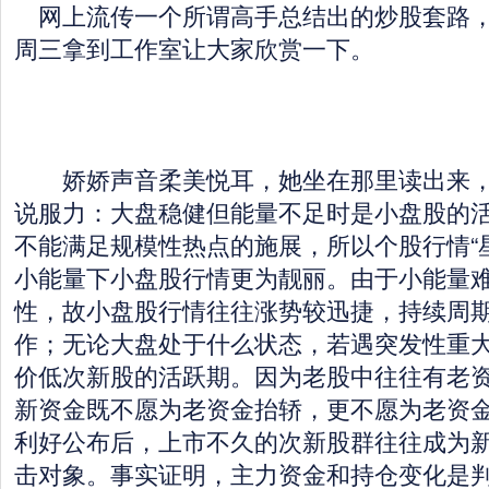
网上流传一个所谓高手总结出的炒股套路，
周三拿到工作室让大家欣赏一下。
娇娇声音柔美悦耳，她坐在那里读出来，
说服力：大盘稳健但能量不足时是小盘股的
不能满足规模性热点的施展，所以个股行情“
小能量下小盘股行情更为靓丽。由于小能量
性，故小盘股行情往往涨势较迅捷，持续周
作；无论大盘处于什么状态，若遇突发性重
价低次新股的活跃期。因为老股中往往有老
新资金既不愿为老资金抬轿，更不愿为老资
利好公布后，上市不久的次新股群往往成为新
击对象。事实证明，主力资金和持仓变化是