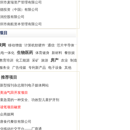
圳市麦瑞资产管理有限公司
德投资（中国）有限公司
润控股有限公司
圳市南航资本管理有限公司
项目
联网
移动增值
计算机软硬件
通信
芯片半导体
生物医药
机电一体化
体育健身
新材料
餐饮娱
房产
教育培训
化工能源
采矿
旅游
农业
制造
服务业
广告传媒
专利新产品
电子设备
其他
推荐项目
新型报刊杂志期刊电子媒体网站
美油气田开发项目
童急需的一种安全、功效型儿童护牙剂
读笔项目融资
众商媒网
唐食代餐饮有限公司
业移动社交平台——厂商通