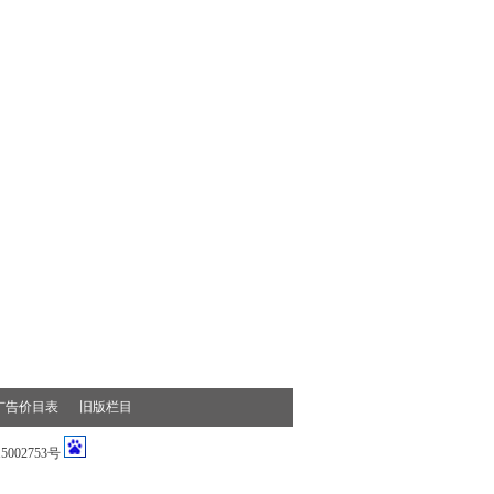
广告价目表
旧版栏目
002753号