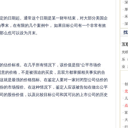
·
深
·
厚
·
禾
的日期起。通常这个日期是某一财年结束，对大部分美国企
·
深
为季末，在有限的几个案例中， 如果目标公司有一个非常有效
那么也可以设为月末。
找
互
光
乐
估价标准。在几乎所有情况下，该价值是指“公平市场价
业
同意的价格，不是被强迫的买卖，且双方都掌握相关事实的合
这就是最强的价格指标。在鉴定人要对一家封闭型公司估价的
·
创
份的市场报价。在这种情况下，鉴定人应该被告知在做出公平
·
北
司的股份价值，以及比较目标公司和其可比的上市公司的历史
·
儿
·
点
·
富
·
大
·
行