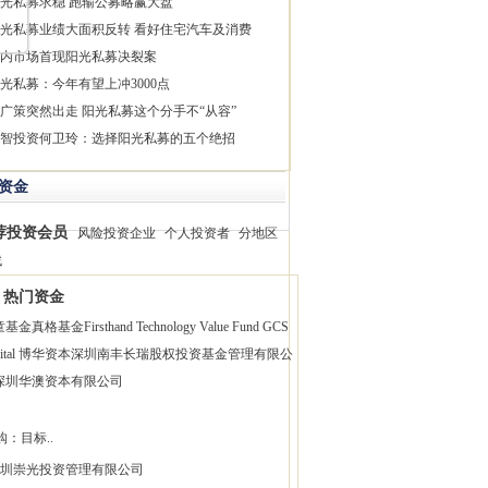
光私募求稳 跑输公募略赢大盘
光私募业绩大面积反转 看好住宅汽车及消费
内市场首现阳光私募决裂案
光私募：今年有望上冲3000点
广策突然出走 阳光私募这个分手不“从容”
智投资何卫玲：选择阳光私募的五个绝招
资金
荐投资会员
风险投资企业
个人投资者
分地区
找
热门资金
童基金
真格基金
Firsthand Technology Value Fund
GCS
pital 博华资本
深圳南丰长瑞股权投资基金管理有限公
深圳华澳资本有限公司
购：目标..
圳崇光投资管理有限公司