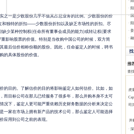
·
阳
·
阳
之一是少数股份几乎不值其占总业务的比例。少数股份的价
·
国
独立和独特的折扣——少数股份折扣以及缺乏市场性的折扣。尽
·
阳
但缺少某种控制权(任命所有董事会成员的能力)或转让权(要求
·
姜
严重影响股票的价值。特别是当收购中国公司的时候，双方简
·
融
其最后估价相称份额的股份。因此，任命鉴定人的时候，聘书
找
购的具体股份的价值。
推
查
的目的。了解估价的目的将影响鉴定人如何估价。比如，如
虎
，而目标公司在那儿已经服务了很多年，那么并购本身不太可
Ca
情况下，鉴定人更可能严重依赖历史财务数据的分析来决定公
司
是一家在市场上拥有新产品的技术公司，那么鉴定人可能选择
价应用到公司之前的表现。
并
·
深