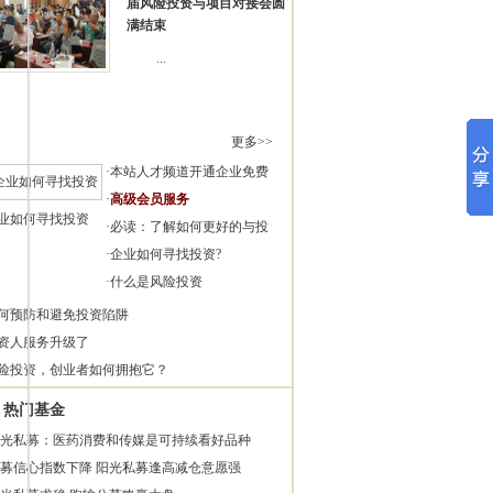
届风险投资与项目对接会圆
满结束
...
更多>>
·
本站人才频道开通企业免费
·
高级会员服务
业如何寻找投资
·
必读：了解如何更好的与投
·
企业如何寻找投资?
·
什么是风险投资
何预防和避免投资陷阱
资人服务升级了
险投资，创业者如何拥抱它？
热门基金
光私募：医药消费和传媒是可持续看好品种
募信心指数下降 阳光私募逢高减仓意愿强