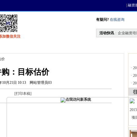
|
融资
有疑问?
在线咨询
活动快讯
：
企业融资培
添加微信关注
找资金
风投活动
天使联盟
会员中心
估价
·
2
并购：目标估价
·
2
年10月21日 10:13
网站管理员03
·
2
[
打印本稿
]