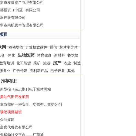
圳市麦瑞资产管理有限公司
德投资（中国）有限公司
润控股有限公司
圳市南航资本管理有限公司
项目
联网
移动增值
计算机软硬件
通信
芯片半导体
生物医药
机电一体化
体育健身
新材料
餐饮娱
房产
教育培训
化工能源
采矿
旅游
农业
制造
服务业
广告传媒
专利新产品
电子设备
其他
推荐项目
新型报刊杂志期刊电子媒体网站
美油气田开发项目
童急需的一种安全、功效型儿童护牙剂
读笔项目融资
众商媒网
唐食代餐饮有限公司
业移动社交平台——厂商通