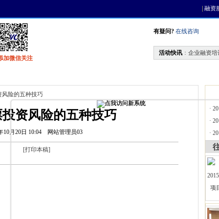
|
融资
有疑问?
在线咨询
活动快讯
：
企业融资培
添加微信关注
找资金
风投活动
天使联盟
会员中心
资风险的五种技巧
·
2
票投资风险的五种技巧
·
2
年10月20日 10:04
网站管理员03
·
2
[
打印本稿
]