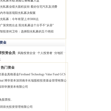
光私募求稳 跑输公募略赢大盘
光私募业绩大面积反转 看好住宅汽车及消费
内市场首现阳光私募决裂案
光私募：今年有望上冲3000点
广策突然出走 阳光私募这个分手不“从容”
智投资何卫玲：选择阳光私募的五个绝招
资金
荐投资会员
风险投资企业
个人投资者
分地区
找
热门资金
童基金
真格基金
Firsthand Technology Value Fund
GCS
pital 博华资本
深圳南丰长瑞股权投资基金管理有限公
深圳华澳资本有限公司
免股票投..
圳崇光投资管理有限公司