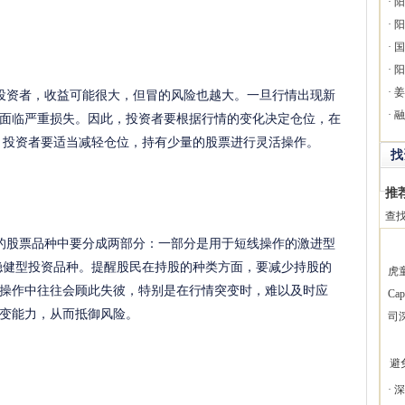
·
阳
·
阳
·
国
·
阳
资者，收益可能很大，但冒的风险也越大。一旦行情出现新
·
姜
面临严重损失。因此，投资者要根据行情的变化决定仓位，在
·
融
，投资者要适当减轻仓位，持有少量的股票进行灵活操作。
找
推
查
股票品种中要分成两部分：一部分是用于短线操作的激进型
稳健型投资品种。提醒股民在持股的种类方面，要减少持股的
虎
操作中往往会顾此失彼，特别是在行情突变时，难以及时应
Ca
变能力，从而抵御风险。
司
避
·
深