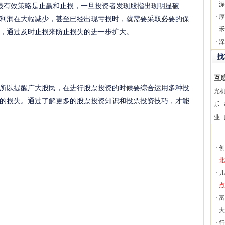
有效策略是止赢和止损，一旦投资者发现股指出现明显破
·
深
利润在大幅减少，甚至已经出现亏损时，就需要采取必要的保
·
厚
·
禾
，通过及时止损来防止损失的进一步扩大。
·
深
找
互
所以提醒广大股民，在进行股票投资的时候要综合运用多种投
光
的损失。通过了解更多的股票投资知识和投票投资技巧，才能
乐
业
·
创
·
北
·
儿
·
点
·
富
·
大
·
行