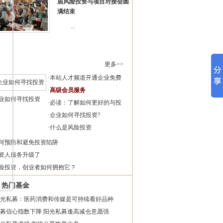
届风险投资与项目对接会圆
满结束
...
更多>>
·
本站人才频道开通企业免费
·
高级会员服务
业如何寻找投资
·
必读：了解如何更好的与投
·
企业如何寻找投资?
·
什么是风险投资
何预防和避免投资陷阱
资人服务升级了
险投资，创业者如何拥抱它？
热门基金
光私募：医药消费和传媒是可持续看好品种
募信心指数下降 阳光私募逢高减仓意愿强