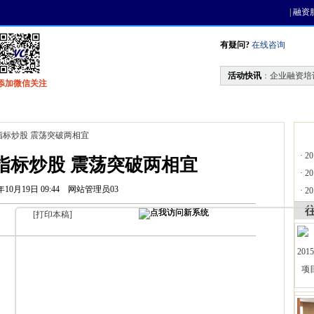
|
融资
有疑问?
在线咨询
活动快讯
：
企业融资培
添加微信关注
找资金
风投活动
天使联盟
会员中心
指标炒股 震荡突破两相宜
·
2
指标炒股 震荡突破两相宜
·
2
年10月19日 09:44
网站管理员03
·
2
[
打印本稿
]