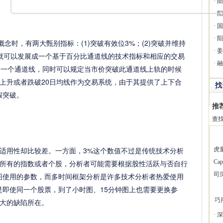
·
阳
·
阳
·
国
·
阳
时，有两大甄别指标：(1)突破有效位3%；(2)突破并维持
·
姜
就可以发展成一个基于百分比通道线的技术指标和相应的交易
·
融
制出一个通道线，同时可以规定当市价突破此通道线上轨的时候
上升或者跌破20日均线作为交易系统，由于其提供了上下合
找
假突破。
推
查
用性却比较差。一方面，3%这个数值不过是传统技术分析
虎
所有的指数或者个股，分析者可能需要根据股性活跃与否自行
Ca
司
图使用的参数，而多时间框架分析是许多技术分析者热爱使用
是即使同一个股票，到了小时图、15分钟图上也需要更换参
巧
大的缺陷所在。
·
深