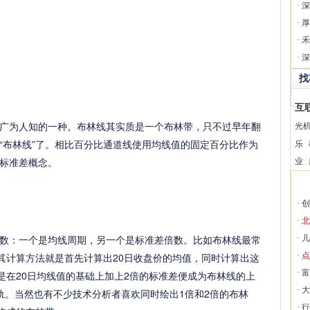
·
深
·
厚
·
禾
·
深
找
互
为人知的一种。布林线其实质是一个布林带，只不过早年翻
光
“布林线”了。相比百分比通道线使用均线值的固定百分比作为
乐
标准差概念。
业
·
创
·
北
：一个是均线周期，另一个是标准差倍数。比如布林线最常
·
儿
，其计算方法就是首先计算出20日收盘价的均值，同时计算出这
·
点
·
富
是在20日均线值的基础上加上2倍的标准差便成为布林线的上
·
大
轨。当然也有不少技术分析者喜欢同时绘出1倍和2倍的布林
·
行