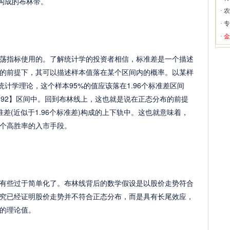
构成的布林带。
·
农
·
专
·
金
指标使用的。了解统计学的投资者相信，标准差是一个描述
的前提下，其可以描述样本值落在某个区间内的概率。以某样
统计学理论，这个样本95%的值应该落在1.96个标准差区间
8,23.92】区间中。回到布林线上，这也就是说在正态分布的前提
准差(近似于1.96个标准差)构成的上下轨中。这也就意味着，
个高胜率的入市手段。
些过于简单化了。布林线背后的数学假设是以股价走势符合
究已经证明股价走势并不符合正态分布，而是具有长尾效应，
的理论值。