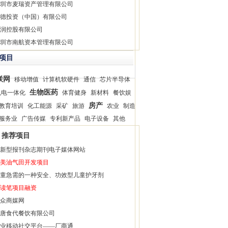
圳市麦瑞资产管理有限公司
德投资（中国）有限公司
润控股有限公司
圳市南航资本管理有限公司
项目
联网
移动增值
计算机软硬件
通信
芯片半导体
生物医药
机电一体化
体育健身
新材料
餐饮娱
房产
教育培训
化工能源
采矿
旅游
农业
制造
服务业
广告传媒
专利新产品
电子设备
其他
推荐项目
新型报刊杂志期刊电子媒体网站
美油气田开发项目
童急需的一种安全、功效型儿童护牙剂
读笔项目融资
众商媒网
唐食代餐饮有限公司
业移动社交平台——厂商通