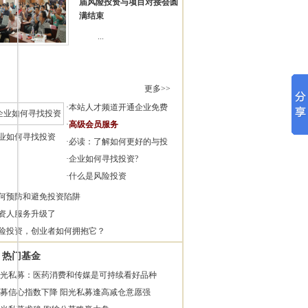
届风险投资与项目对接会圆
满结束
...
更多>>
·
本站人才频道开通企业免费
·
高级会员服务
业如何寻找投资
·
必读：了解如何更好的与投
·
企业如何寻找投资?
·
什么是风险投资
何预防和避免投资陷阱
资人服务升级了
险投资，创业者如何拥抱它？
热门基金
光私募：医药消费和传媒是可持续看好品种
募信心指数下降 阳光私募逢高减仓意愿强