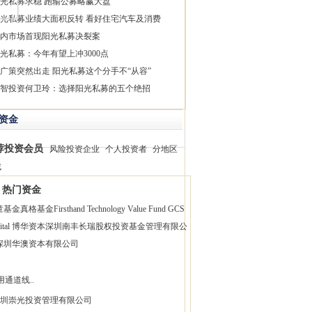
光私募求稳 跑输公募略赢大盘
光私募业绩大面积反转 看好住宅汽车及消费
内市场首现阳光私募决裂案
光私募：今年有望上冲3000点
广策突然出走 阳光私募这个分手不“从容”
智投资何卫玲：选择阳光私募的五个绝招
资金
荐投资会员
风险投资企业
个人投资者
分地区
找
热门资金
童基金
真格基金
Firsthand Technology Value Fund
GCS
pital 博华资本
深圳南丰长瑞股权投资基金管理有限公
深圳华澳资本有限公司
用通道线..
圳崇光投资管理有限公司