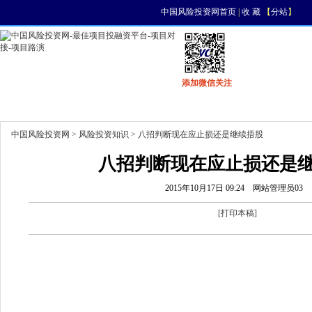
中国风险投资网首页
|
收 藏
【
分站
】
添加微信关注
首页
资讯
找项目
找资金
风投活动
中国风险投资网
>
风险投资知识
> 八招判断现在应止损还是继续捂股
八招判断现在应止损还是
2015年10月17日 09:24
网站管理员03
[
打印本稿
]