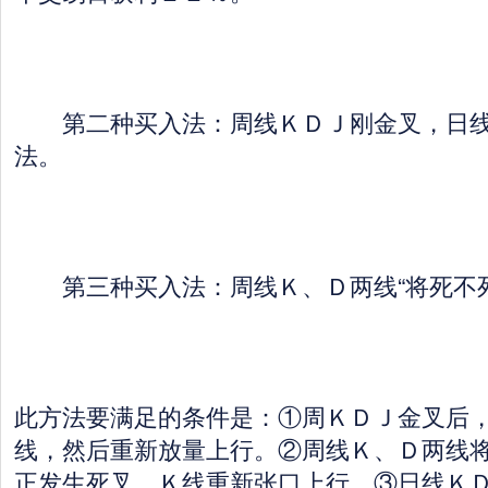
第二种买入法：周线ＫＤＪ刚金叉，日线
法。
第三种买入法：周线Ｋ、Ｄ两线“将死不死
此方法要满足的条件是：①周ＫＤＪ金叉后
线，然后重新放量上行。②周线Ｋ、Ｄ两线
正发生死叉，Ｋ线重新张口上行。③日线Ｋ