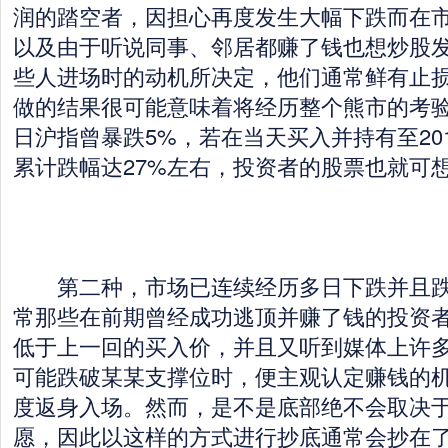
润的踏空者，因担心再度发生大幅下跌而在
以及由于听说同事、邻居都赚了钱也想炒股
些人进场时的动机所决定，他们通常鲜有止
做的结果很可能意味着将经历整个熊市的考验。如
日沪指曾暴跌5%，若在当天买入并持有至201
累计跌幅达27%左右，投资者的股票也就可
第二种，市场已连续经历多日下跌并且跌
常那些在前期曾经成功逃顶并赚了钱的投资
低于上一回的买入价，并且又听到媒体上许
可能跌破某某支撑位时，便主观认定赚钱的
度返身入场。然而，是不是底部绝不会取决
愿，因此以这样的方式进行抄底通常会抄在了