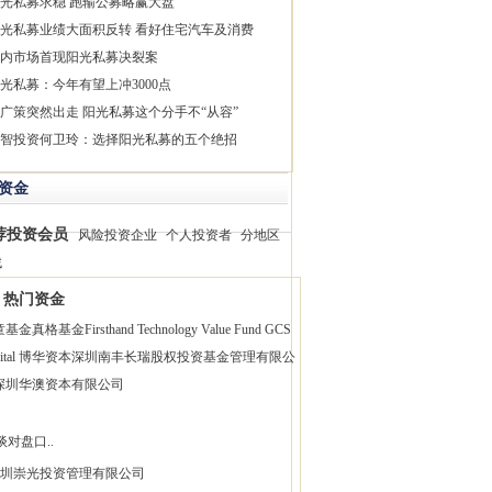
光私募求稳 跑输公募略赢大盘
光私募业绩大面积反转 看好住宅汽车及消费
内市场首现阳光私募决裂案
光私募：今年有望上冲3000点
广策突然出走 阳光私募这个分手不“从容”
智投资何卫玲：选择阳光私募的五个绝招
资金
荐投资会员
风险投资企业
个人投资者
分地区
找
热门资金
童基金
真格基金
Firsthand Technology Value Fund
GCS
pital 博华资本
深圳南丰长瑞股权投资基金管理有限公
深圳华澳资本有限公司
谈对盘口..
圳崇光投资管理有限公司