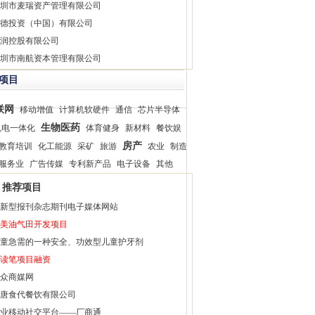
圳市麦瑞资产管理有限公司
德投资（中国）有限公司
润控股有限公司
圳市南航资本管理有限公司
项目
联网
移动增值
计算机软硬件
通信
芯片半导体
生物医药
机电一体化
体育健身
新材料
餐饮娱
房产
教育培训
化工能源
采矿
旅游
农业
制造
服务业
广告传媒
专利新产品
电子设备
其他
推荐项目
新型报刊杂志期刊电子媒体网站
美油气田开发项目
童急需的一种安全、功效型儿童护牙剂
读笔项目融资
众商媒网
唐食代餐饮有限公司
业移动社交平台——厂商通