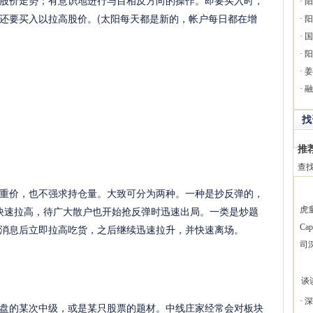
股价走势；有意识地进行与目相反方向的操作。即要买入时，
·
阳
还要买入以拉高股价。(太阳每天都是新的，帐户每日都在增
·
阳
·
国
·
阳
·
姜
·
融
找
推
查
价，也不强求持仓量。大致可分为两种。一种是抄反弹的，
后快速拉高，待广大散户也开始抢反弹时迅速出局。一类是炒题
虎
消息后立即拉高吃货，之后继续迅速拉升，并快速离场。
Ca
司
谈
·
深
的某次中级，或是某只股票的题材。中线庄家经常会对板块