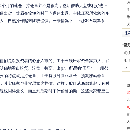
·
深
-2个月的建仓，持仓量并不是很高，然后借助大盘或利好进行
·
厚
便出货，然后在较短的时间内迅速出局。中线庄家所依赖的东
·
禾
大，自然操作起来比较谨慎。一般情况下，上涨30%就算多
·
深
找
互
光
们是以投资者的心态入市的。由于长线庄家资金实力大、底
乐
明确地看出吃货、洗盘、拉高、出货。所谓的“黑马”，一般都
业
要的特点就是持仓量。由于持股时间非常长，预期涨幅非常
，其实庄家也非常愿意这样做。这样，股价从底部算起，有时
·
创
程也同样漫长，而且到后期时不计价格的抛，这些大家都应注
·
北
·
儿
·
点
·
富
·
大
·
行