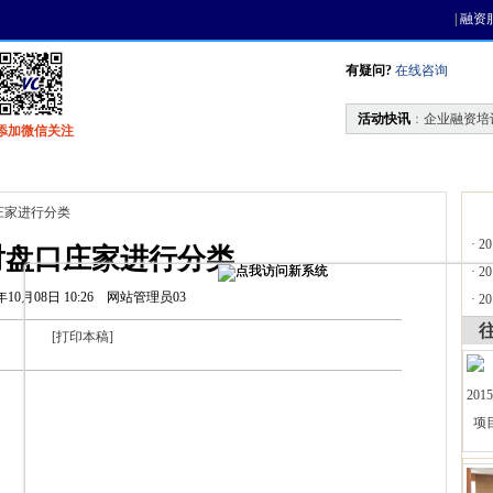
|
融资
有疑问?
在线咨询
活动快讯
：
企业融资培
添加微信关注
找资金
风投活动
天使联盟
会员中心
庄家进行分类
·
2
对盘口庄家进行分类
·
2
年10月08日 10:26
网站管理员03
·
2
[
打印本稿
]