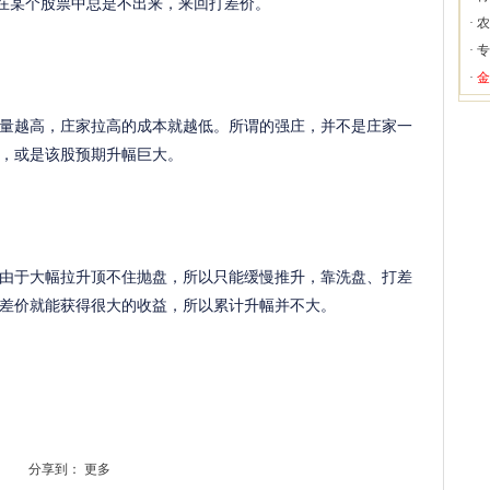
在某个股票中总是不出来，来回打差价。
·
农
·
专
·
金
越高，庄家拉高的成本就越低。所谓的强庄，并不是庄家一
，或是该股预期升幅巨大。
于大幅拉升顶不住抛盘，所以只能缓慢推升，靠洗盘、打差
差价就能获得很大的收益，所以累计升幅并不大。
分享到：
更多