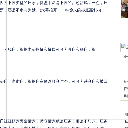
因为不同类型的庄家，操盘手法是不同的。还需说明一点，庄
票，还是不参与为妙。(大幕拉开：一种惊人的抄底赢利模
长线庄；根据走势振幅和幅度可分为强庄和弱庄；根
企
庄、逆市庄；根据庄家做盘顺利与否，可分为获利庄和被套
·
如
·
投
·
风
·
阳
往往认为资金量大，持仓量大就是庄家，那是不对的。庄家
·
私