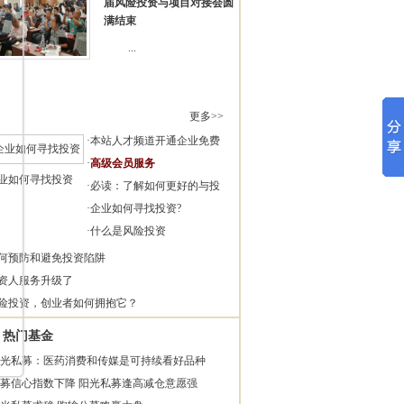
届风险投资与项目对接会圆
满结束
...
更多>>
·
本站人才频道开通企业免费
·
高级会员服务
业如何寻找投资
·
必读：了解如何更好的与投
·
企业如何寻找投资?
·
什么是风险投资
何预防和避免投资陷阱
资人服务升级了
险投资，创业者如何拥抱它？
热门基金
光私募：医药消费和传媒是可持续看好品种
募信心指数下降 阳光私募逢高减仓意愿强