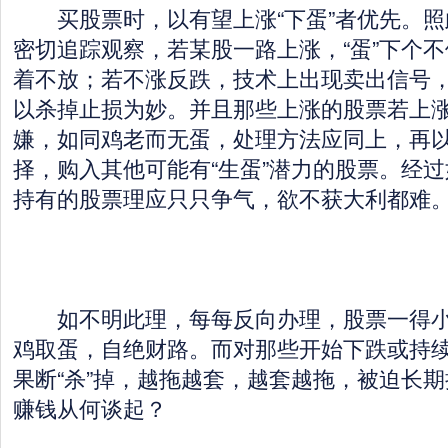
买股票时，以有望上涨“下蛋”者优先。照此
密切追踪观察，若某股一路上涨，“蛋”下个
着不放；若不涨反跌，技术上出现卖出信号
以杀掉止损为妙。并且那些上涨的股票若上
嫌，如同鸡老而无蛋，处理方法应同上，再
择，购入其他可能有“生蛋”潜力的股票。经
持有的股票理应只只争气，欲不获大利都难
如不明此理，每每反向办理，股票一得小
鸡取蛋，自绝财路。而对那些开始下跌或持
果断“杀”掉，越拖越套，越套越拖，被迫长
赚钱从何谈起？