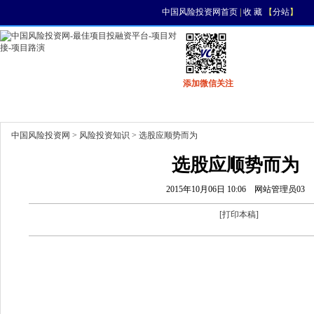
中国风险投资网首页
|
收 藏
【
分站
】
添加微信关注
首页
资讯
找项目
找资金
风投活动
中国风险投资网
>
风险投资知识
> 选股应顺势而为
选股应顺势而为
2015年10月06日 10:06
网站管理员03
[
打印本稿
]