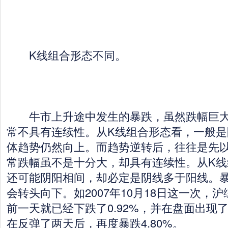
K线组合形态不同。
牛市上升途中发生的暴跌，虽然跌幅巨大
常不具有连续性。从K线组合形态看，一般是
体趋势仍然向上。而趋势逆转后，往往是先
常跌幅虽不是十分大，却具有连续性。从K线
还可能阴阳相间，却必定是阴线多于阳线。
会转头向下。如2007年10月18日这一次，沪
前一天就已经下跌了0.92%，并在盘面出现
在反弹了两天后，再度暴跌4.80%。