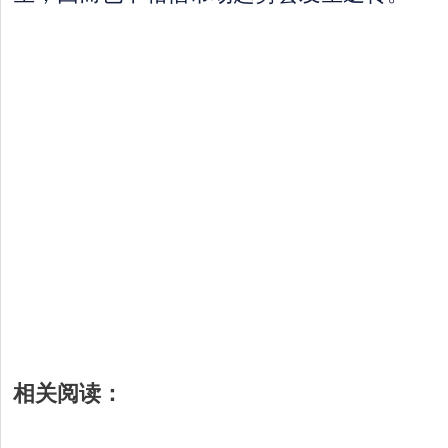
相关阅读：