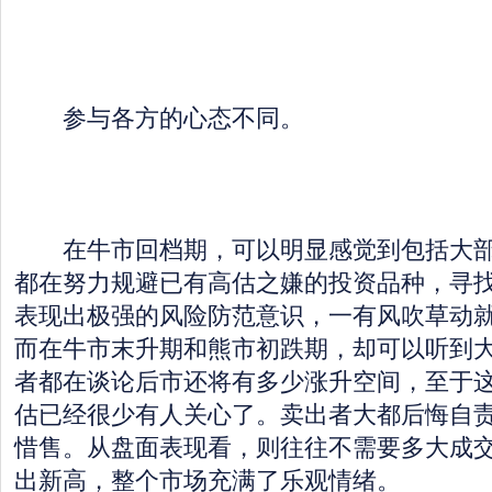
参与各方的心态不同。
在牛市回档期，可以明显感觉到包括大部
都在努力规避已有高估之嫌的投资品种，寻
表现出极强的风险防范意识，一有风吹草动
而在牛市末升期和熊市初跌期，却可以听到
者都在谈论后市还将有多少涨升空间，至于
估已经很少有人关心了。卖出者大都后悔自
惜售。从盘面表现看，则往往不需要多大成
出新高，整个市场充满了乐观情绪。