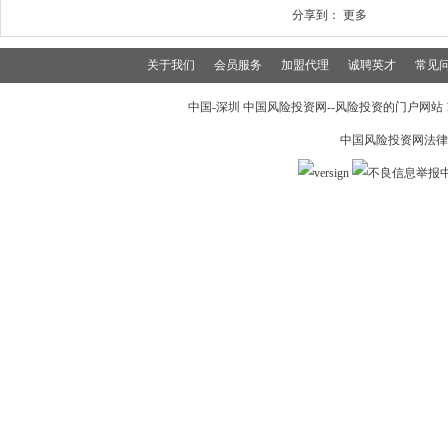
分享到：
更多
关于我们
会员服务
加盟代理
诚聘英才
常见
中国-深圳 中国风险投资网--风险投资的门户网站 199
中国风险投资网法律