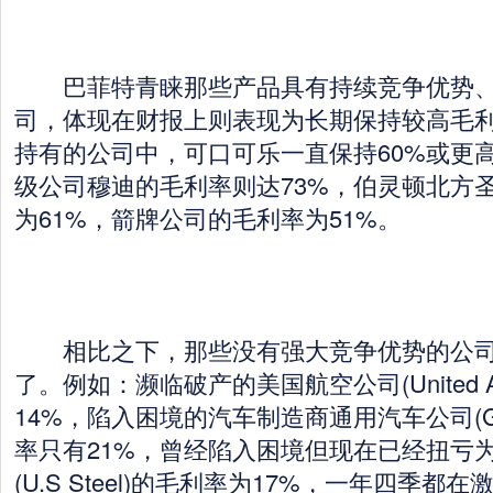
巴菲特青睐那些产品具有持续竞争优势、
司，体现在财报上则表现为长期保持较高毛
持有的公司中，可口可乐一直保持60%或更
级公司穆迪的毛利率则达73%，伯灵顿北方
为61%，箭牌公司的毛利率为51%。
相比之下，那些没有强大竞争优势的公司
了。例如：濒临破产的美国航空公司(United Ai
14%，陷入困境的汽车制造商通用汽车公司(Gener
率只有21%，曾经陷入困境但现在已经扭亏
(U.S Steel)的毛利率为17%，一年四季