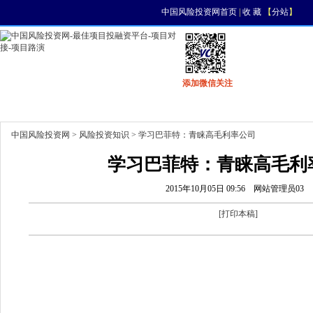
中国风险投资网首页
|
收 藏
【
分站
】
添加微信关注
首页
资讯
找项目
找资金
风投活动
中国风险投资网
>
风险投资知识
> 学习巴菲特：青睐高毛利率公司
学习巴菲特：青睐高毛利
2015年10月05日 09:56
网站管理员03
[
打印本稿
]