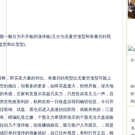
一般分为不开板的涨停板(又分为无量空涨型和有量仍封死
盘型和出货型)。
企
解释，即买卖力量的对比。有量仍封死型比无量空涨型可能上
空的抛出，但看多的更多，始终买盘庞大，拒绝开板，深天地
·
如
的奇观，庄家有意显示其超凡实力，只想告诉卖主儿一声，且
·
投
突发性政策利好，机构在前一日收盘后得到确切信息，今日开
·
风
过吸纳、试盘、震仓后进入急速抬拉阶段，或板块热炒；三是
有、瞎编乱造之嫌，个股主力希望所坐庄的个股充当大盘或板
·
阳
拉抬几个涨停板，创造赚钱效应，吸引散户入市跟庄。；四是
·
私
成巨单封涨停的假象就好，自己往外甩货，有时打开之后，根