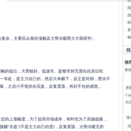
·
阳
·
阳
·
国
·
阳
·
姜
为复杂，主要应从股价涨幅及大势冷暖两大方面研判：
·
融
找
推
涨幅的低位，大势较好。低迷市、盘整市则无需在此高位吃
查
一等处，是主力自己的，然后大单砸下，反正是对倒，肥水不
吸，之后小手笔挂在买盘，反复震荡，有封不住的感觉。
虎
Ca
司
涨
一定的上涨幅度，为了提高市场成本，有时也为了高抛低吸，
砸“非盘”(不是主力自己的货)，反复震荡，大势冷暖无所
·
深