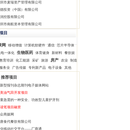
圳市麦瑞资产管理有限公司
德投资（中国）有限公司
润控股有限公司
圳市南航资本管理有限公司
项目
联网
移动增值
计算机软硬件
通信
芯片半导体
生物医药
机电一体化
体育健身
新材料
餐饮娱
房产
教育培训
化工能源
采矿
旅游
农业
制造
服务业
广告传媒
专利新产品
电子设备
其他
推荐项目
新型报刊杂志期刊电子媒体网站
美油气田开发项目
童急需的一种安全、功效型儿童护牙剂
读笔项目融资
众商媒网
唐食代餐饮有限公司
业移动社交平台——厂商通