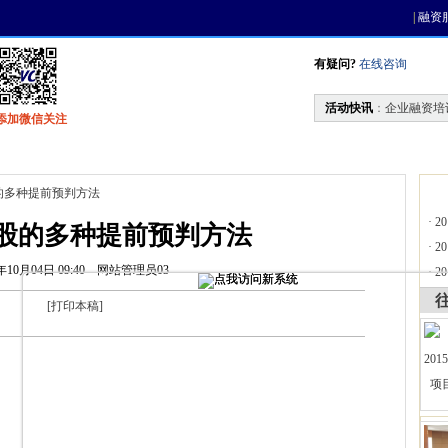
|
融资
有疑问?
在线咨询
活动快讯
：
企业融资培
添加微信关注
找资金
风投活动
天使联盟
会员中心
的多种提前预判方法
·
2
股的多种提前预判方法
·
2
年10月04日 09:40
网站管理员03
·
2
[
打印本稿
]