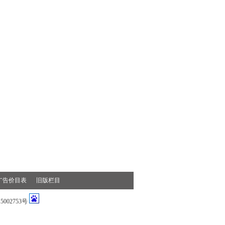
广告价目表
旧版栏目
002753号