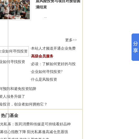
届风险投资与项目对接会圆
满结束
...
更多>>
·
本站人才频道开通企业免费
·
高级会员服务
业如何寻找投资
·
必读：了解如何更好的与投
·
企业如何寻找投资?
·
什么是风险投资
何预防和避免投资陷阱
资人服务升级了
险投资，创业者如何拥抱它？
热门基金
光私募：医药消费和传媒是可持续看好品种
募信心指数下降 阳光私募逢高减仓意愿强