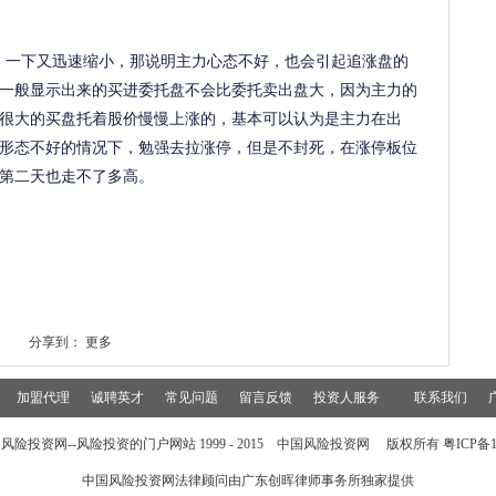
，一下又迅速缩小，那说明主力心态不好，也会引起追涨盘的
一般显示出来的买进委托盘不会比委托卖出盘大，因为主力的
很大的买盘托着股价慢慢上涨的，基本可以认为是主力在出
形态不好的情况下，勉强去拉涨停，但是不封死，在涨停板位
第二天也走不了多高。
分享到：
更多
加盟代理
诚聘英才
常见问题
留言反馈
投资人服务
联系我们
风险投资网--风险投资的门户网站 1999 - 2015 中国风险投资网 版权所有 粤ICP备15
中国风险投资网法律顾问由
广东创晖律师事务所
独家提供