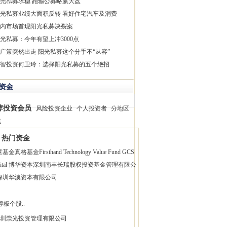
光私募求稳 跑输公募略赢大盘
光私募业绩大面积反转 看好住宅汽车及消费
内市场首现阳光私募决裂案
光私募：今年有望上冲3000点
广策突然出走 阳光私募这个分手不“从容”
智投资何卫玲：选择阳光私募的五个绝招
资金
荐投资会员
风险投资企业
个人投资者
分地区
找
热门资金
童基金
真格基金
Firsthand Technology Value Fund
GCS
pital 博华资本
深圳南丰长瑞股权投资基金管理有限公
深圳华澳资本有限公司
停板个股..
圳崇光投资管理有限公司