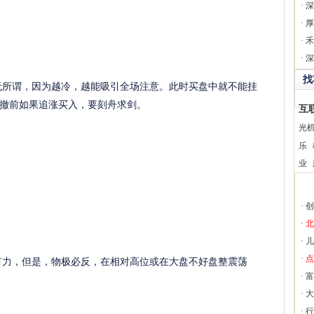
·
深
·
厚
·
禾
·
深
找
无所谓，因为越冷，越能吸引全场注意。此时买盘中就不能挂
撤前如果追涨买入，要刻舟求剑。
互
光
乐
业
·
创
·
北
·
儿
力，但是，物极必反，在相对高位或在大盘不好盘整震荡
·
点
·
富
·
大
·
行