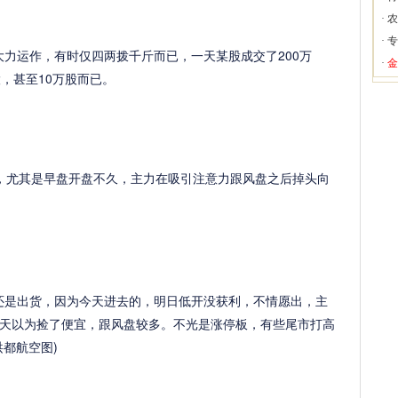
·
农
·
专
力运作，有时仅四两拨千斤而已，一天某股成交了200万
·
金
，甚至10万股而已。
，尤其是早盘开盘不久，主力在吸引注意力跟风盘之后掉头向
还是出货，因为今天进去的，明日低开没获利，不情愿出，主
天以为捡了便宜，跟风盘较多。不光是涨停板，有些尾市打高
都航空图)