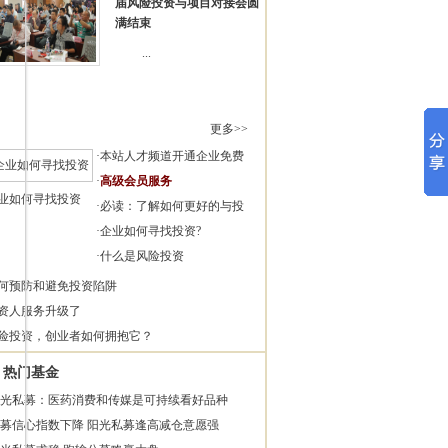
届风险投资与项目对接会圆
满结束
...
更多>>
·
本站人才频道开通企业免费
·
高级会员服务
业如何寻找投资
·
必读：了解如何更好的与投
·
企业如何寻找投资?
·
什么是风险投资
何预防和避免投资陷阱
资人服务升级了
险投资，创业者如何拥抱它？
热门基金
光私募：医药消费和传媒是可持续看好品种
募信心指数下降 阳光私募逢高减仓意愿强