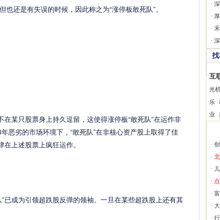
·
深
但也还是有失误的时候，因此称之为“涨停板敢死队”。
·
厚
·
禾
·
深
找
互
光
乐
业
在某只股票身上持久逗留，这使得涨停板“敢死队”在运作非
3年恶劣的市场环境下，“敢死队”在非核心资产股上取得了佳
大肆在上述股票上疯狂运作。
·
创
·
北
·
儿
·
点
·
富
”已成为引领超跌股反弹的领袖。一旦在某些超跌股上还有其
·
大
·
行