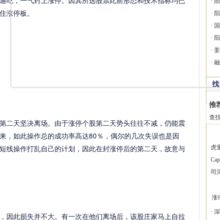
通吃，一气封上涨停。因其所选股票此前形态和技术指标均已
·
阳
住涨停板。
·
阳
·
国
·
阳
·
姜
·
融
找
推
查
二天坚决离场。由于涨停个股第二天势头往往不减，仍能震
来，如此操作总的成功率高达80％，偶尔的几次失误也是因
短线操作打乱自己的计划，因此在封涨停后的第二天，故意与
虎
Ca
司
涨
·
深
因此损失并不大。有一次在他们离场后，该股庄家马上自拉