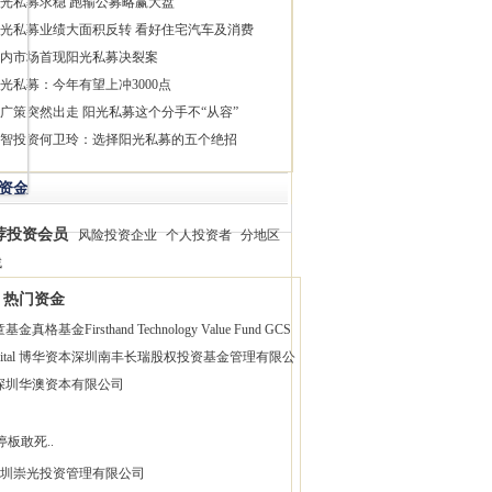
光私募求稳 跑输公募略赢大盘
光私募业绩大面积反转 看好住宅汽车及消费
内市场首现阳光私募决裂案
光私募：今年有望上冲3000点
广策突然出走 阳光私募这个分手不“从容”
智投资何卫玲：选择阳光私募的五个绝招
资金
荐投资会员
风险投资企业
个人投资者
分地区
找
热门资金
童基金
真格基金
Firsthand Technology Value Fund
GCS
pital 博华资本
深圳南丰长瑞股权投资基金管理有限公
深圳华澳资本有限公司
停板敢死..
圳崇光投资管理有限公司