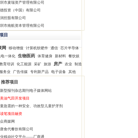
圳市麦瑞资产管理有限公司
德投资（中国）有限公司
润控股有限公司
圳市南航资本管理有限公司
项目
联网
移动增值
计算机软硬件
通信
芯片半导体
生物医药
机电一体化
体育健身
新材料
餐饮娱
房产
教育培训
化工能源
采矿
旅游
农业
制造
服务业
广告传媒
专利新产品
电子设备
其他
推荐项目
新型报刊杂志期刊电子媒体网站
美油气田开发项目
童急需的一种安全、功效型儿童护牙剂
读笔项目融资
众商媒网
唐食代餐饮有限公司
业移动社交平台——厂商通