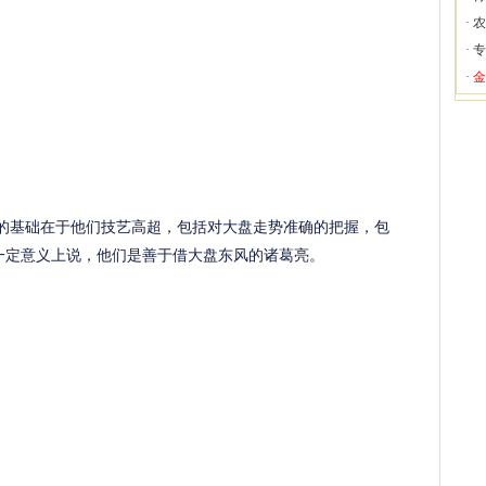
·
农
·
专
·
金
的基础在于他们技艺高超，包括对大盘走势准确的把握，包
建仓，一定意义上说，他们是善于借大盘东风的诸葛亮。