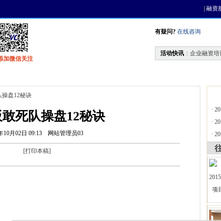
|
融资
有疑问?
在线咨询
活动快讯
：
企业融资培
添加微信关注
找资金
风投活动
天使联盟
会员中心
队操盘12秘诀
·
2
敢死队操盘12秘诀
·
2
年10月02日 09:13
网站管理员03
·
2
[
打印本稿
]