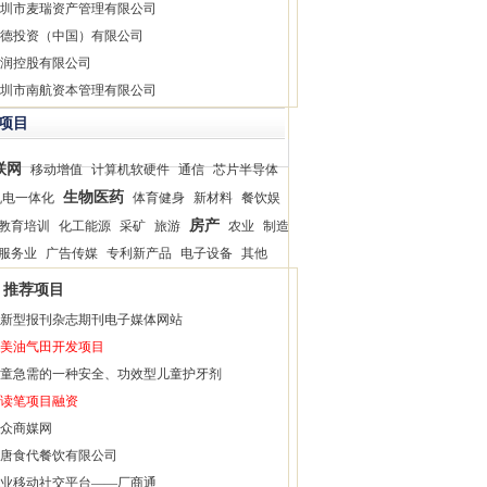
圳市麦瑞资产管理有限公司
德投资（中国）有限公司
润控股有限公司
圳市南航资本管理有限公司
项目
联网
移动增值
计算机软硬件
通信
芯片半导体
生物医药
机电一体化
体育健身
新材料
餐饮娱
房产
教育培训
化工能源
采矿
旅游
农业
制造
服务业
广告传媒
专利新产品
电子设备
其他
推荐项目
新型报刊杂志期刊电子媒体网站
美油气田开发项目
童急需的一种安全、功效型儿童护牙剂
读笔项目融资
众商媒网
唐食代餐饮有限公司
业移动社交平台——厂商通