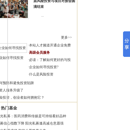
届风险投资与项目对接会圆
满结束
...
更多>>
·
本站人才频道开通企业免费
·
高级会员服务
业如何寻找投资
·
必读：了解如何更好的与投
·
企业如何寻找投资?
·
什么是风险投资
何预防和避免投资陷阱
资人服务升级了
险投资，创业者如何拥抱它？
热门基金
光私募：医药消费和传媒是可持续看好品种
募信心指数下降 阳光私募逢高减仓意愿强