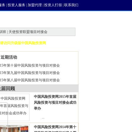
服务
|
投资人服务
|
加盟代理
|
投资人打假
|
联系我们
训班 | 天使投资联盟项目对接会
请访问升级版中国风险投资网
近期活动
015年第十届中国风险投资与项目对接会
015年第九届中国风险投资与项目对接会
015年第八届中国风险投资与项目对接会
往届回顾
中国风险投资网2015年首届
风险投资与项目对接会成功
举办
...
中国风险投资网2014年第十