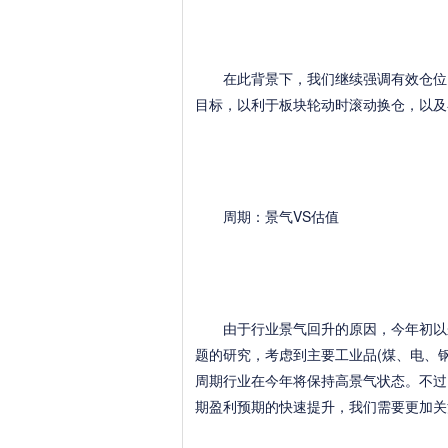
在此背景下，我们继续强调有效仓位、
目标，以利于板块轮动时滚动换仓，以及
周期：景气VS估值
由于行业景气回升的原因，今年初以来
题的研究，考虑到主要工业品(煤、电、
周期行业在今年将保持高景气状态。不过
期盈利预期的快速提升，我们需要更加关