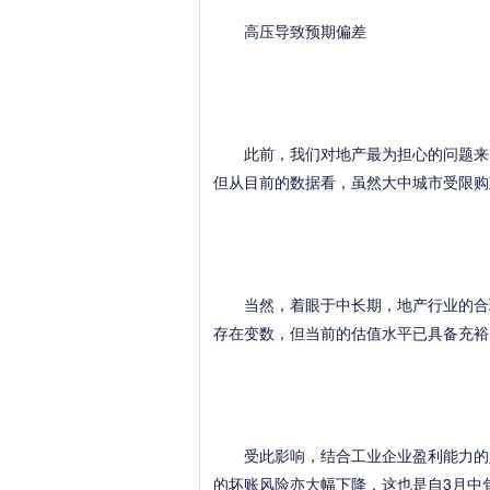
高压导致预期偏差
此前，我们对地产最为担心的问题来自
但从目前的数据看，虽然大中城市受限购
当然，着眼于中长期，地产行业的合理
存在变数，但当前的估值水平已具备充裕
受此影响，结合工业企业盈利能力的好
的坏账风险亦大幅下降，这也是自3月中