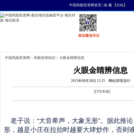
中国风险投资网首页
|
收 藏
【
分站
】
添加微信关注
首页
资讯
找项目
找资金
风投活动
中国风险投资网
>
风险投资知识
> 火眼金睛辨信息
火眼金睛辨信息
2015年09月30日 12:25
网站管理员03
[
打印本稿
]
老子说：“大音希声，大象无形”。据此推论
形，越是小庄在拉抬时越要大肆炒作，否则