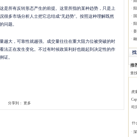
·
阳
是所有反转形态产生的前提。这里所指的某种趋势，只是上
·
阳
况很多市场分析人士把它总结成“无趋势”。按照这种理解既然
·
国
的问题。
·
阳
·
姜
·
融
越大，可靠性就越强。成交量往往在重大阻力位被突破的时
看法正在发生变化。不过有时候政策利好也能起到决定性的作
找
的例证。
推
查
虎
Ca
分享到：
更多
司
什
·
深