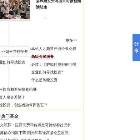
届风险投资与项目对接会圆
满结束
...
更多>>
·
本站人才频道开通企业免费
·
高级会员服务
业如何寻找投资
·
必读：了解如何更好的与投
·
企业如何寻找投资?
·
什么是风险投资
何预防和避免投资陷阱
资人服务升级了
险投资，创业者如何拥抱它？
热门基金
光私募：医药消费和传媒是可持续看好品种
募信心指数下降 阳光私募逢高减仓意愿强