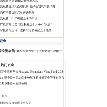
光私募求稳 跑输公募略赢大盘
光私募业绩大面积反转 看好住宅汽车及消费
内市场首现阳光私募决裂案
光私募：今年有望上冲3000点
广策突然出走 阳光私募这个分手不“从容”
智投资何卫玲：选择阳光私募的五个绝招
资金
荐投资会员
风险投资企业
个人投资者
分地区
找
热门资金
童基金
真格基金
Firsthand Technology Value Fund
GCS
pital 博华资本
深圳南丰长瑞股权投资基金管理有限公
深圳华澳资本有限公司
么是反..
圳崇光投资管理有限公司