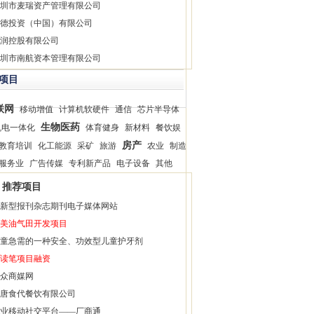
圳市麦瑞资产管理有限公司
德投资（中国）有限公司
润控股有限公司
圳市南航资本管理有限公司
项目
联网
移动增值
计算机软硬件
通信
芯片半导体
生物医药
机电一体化
体育健身
新材料
餐饮娱
房产
教育培训
化工能源
采矿
旅游
农业
制造
服务业
广告传媒
专利新产品
电子设备
其他
推荐项目
新型报刊杂志期刊电子媒体网站
美油气田开发项目
童急需的一种安全、功效型儿童护牙剂
读笔项目融资
众商媒网
唐食代餐饮有限公司
业移动社交平台——厂商通