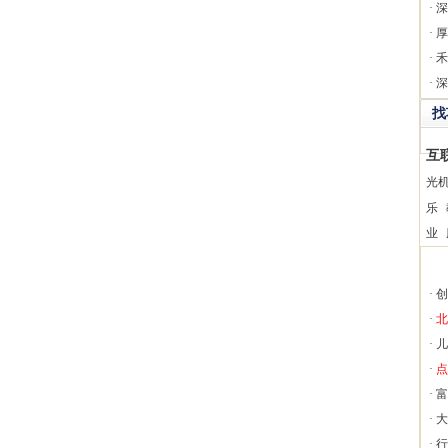
·
深
·
厚
·
禾
·
深
找
互
光
乐
业
·
创
·
北
·
儿
·
点
·
富
·
大
·
行