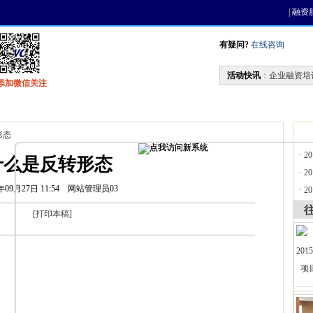
|
融资
有疑问?
在线咨询
活动快讯
：
企业融资培
添加微信关注
找资金
风投活动
天使联盟
会员中心
形态
·
2
什么是反转形态
·
2
年09月27日 11:54
网站管理员03
·
2
[
打印本稿
]