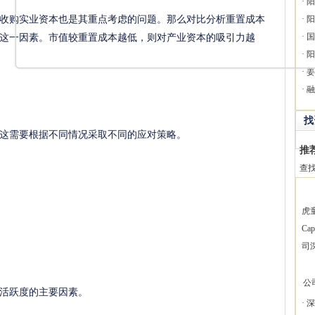
·
阳
购实业资本也是其重点考虑的问题。那么对比分析重置成本
·
阳
这一因素。市值较重置成本越低，则对产业资本的吸引力越
·
国
·
阳
·
姜
·
融
找
需要根据不同情况采取不同的应对策略。
推
查
虎
Ca
司
公
活跃度的主要因素。
·
深