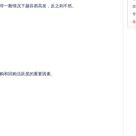
一般情况下越容易高发，反之则不然。
·
农
·
专
·
金
购和回购活跃度的重要因素。