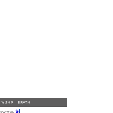
广告价目表
旧版栏目
002753号