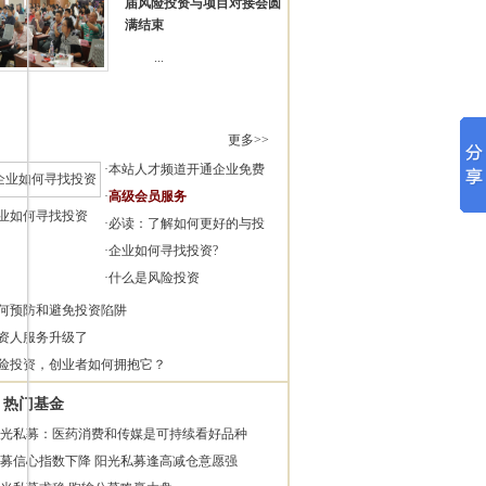
届风险投资与项目对接会圆
满结束
...
更多>>
·
本站人才频道开通企业免费
·
高级会员服务
业如何寻找投资
·
必读：了解如何更好的与投
·
企业如何寻找投资?
·
什么是风险投资
何预防和避免投资陷阱
资人服务升级了
险投资，创业者如何拥抱它？
热门基金
光私募：医药消费和传媒是可持续看好品种
募信心指数下降 阳光私募逢高减仓意愿强