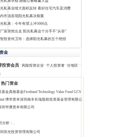
光私募求稳 跑输公募略赢大盘
光私募业绩大面积反转 看好住宅汽车及消费
内市场首现阳光私募决裂案
光私募：今年有望上冲3000点
广策突然出走 阳光私募这个分手不“从容”
智投资何卫玲：选择阳光私募的五个绝招
资金
荐投资会员
风险投资企业
个人投资者
分地区
找
热门资金
童基金
真格基金
Firsthand Technology Value Fund
GCS
pital 博华资本
深圳南丰长瑞股权投资基金管理有限公
深圳华澳资本有限公司
司分析：..
圳崇光投资管理有限公司