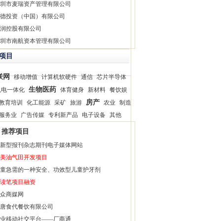
圳市麦瑞资产管理有限公司
德投资（中国）有限公司
润控股有限公司
圳市南航资本管理有限公司
项目
联网
移动增值
计算机软硬件
通信
芯片半导体
生物医药
机电一体化
体育健身
新材料
餐饮娱
房产
教育培训
化工能源
采矿
旅游
农业
制造
服务业
广告传媒
专利新产品
电子设备
其他
推荐项目
新型报刊杂志期刊电子媒体网站
美油气田开发项目
童急需的一种安全、功效型儿童护牙剂
读笔项目融资
众商媒网
唐食代餐饮有限公司
业移动社交平台——厂商通