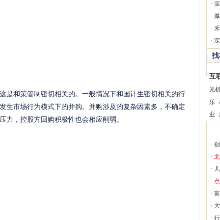
·
深
·
厚
·
禾
·
深
找
互
光
是和策管制密切相关的。一般情况下和国计生密切相关的行
乐
发生市场行为模式下的并购。并购涉及的复杂因素多，不确定
业
压力，控股方回购积极性也会相应削弱。
·
创
·
北
·
儿
·
点
·
富
·
大
·
行