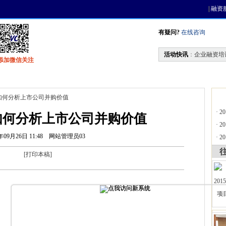
|
融资
有疑问?
在线咨询
活动快讯
：
企业融资培
添加微信关注
找资金
风投活动
天使联盟
会员中心
如何分析上市公司并购价值
·
2
如何分析上市公司并购价值
·
2
年09月26日 11:48
网站管理员03
·
2
[
打印本稿
]