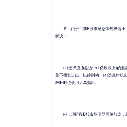
答：由于目前B股市场总体规模偏小，
解决：
(1)选择流通盘适中(1亿股以上)的股票
量不频繁进出，以静制动；(4)选准时
极旺时也会用大单抛出。
问：现阶段B股市场明显震荡加剧，您