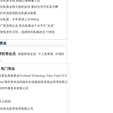
光私募求稳 跑输公募略赢大盘
光私募业绩大面积反转 看好住宅汽车及消费
内市场首现阳光私募决裂案
光私募：今年有望上冲3000点
广策突然出走 阳光私募这个分手不“从容”
智投资何卫玲：选择阳光私募的五个绝招
资金
荐投资会员
风险投资企业
个人投资者
分地区
找
热门资金
童基金
真格基金
Firsthand Technology Value Fund
GCS
pital 博华资本
深圳南丰长瑞股权投资基金管理有限公
深圳华澳资本有限公司
文云的投..
圳崇光投资管理有限公司