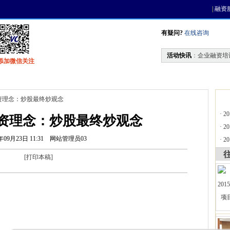
|
融资
有疑问?
在线咨询
活动快讯
：
企业融资培
添加微信关注
找资金
风投活动
天使联盟
会员中心
资理念：炒股最终炒观念
·
2
资理念：炒股最终炒观念
·
2
年09月23日 11:31
网站管理员03
·
2
[
打印本稿
]