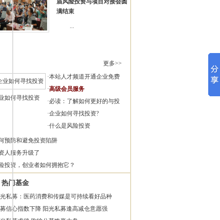
届风险投资与项目对接会圆
满结束
...
更多>>
·
本站人才频道开通企业免费
·
高级会员服务
业如何寻找投资
·
必读：了解如何更好的与投
·
企业如何寻找投资?
·
什么是风险投资
何预防和避免投资陷阱
资人服务升级了
险投资，创业者如何拥抱它？
热门基金
光私募：医药消费和传媒是可持续看好品种
募信心指数下降 阳光私募逢高减仓意愿强