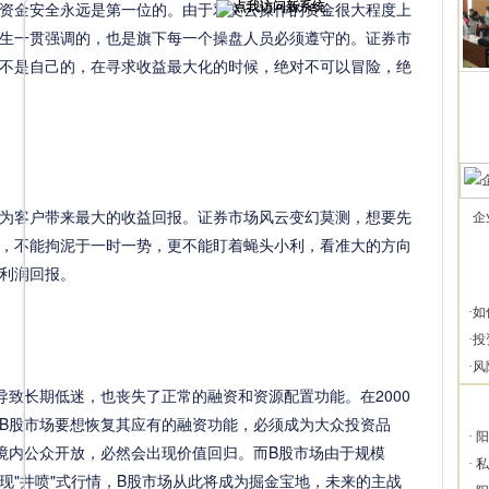
资金安全永远是第一位的。由于邓文云操作的资金很大程度上
生一贯强调的，也是旗下每一个操盘人员必须遵守的。证券市
不是自己的，在寻求收益最大化的时候，绝对不可以冒险，绝
客户带来最大的收益回报。证券市场风云变幻莫测，想要先
企
，不能拘泥于一时一势，更不能盯着蝇头小利，看准大的方向
利润回报。
·
如
·
投
·
风
长期低迷，也丧失了正常的融资和资源配置功能。在2000
B股市场要想恢复其应有的融资功能，必须成为大众投资品
·
阳
境内公众开放，必然会出现价值回归。而B股市场由于规模
·
私
现"井喷"式行情，B股市场从此将成为掘金宝地，未来的主战