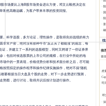
·
阳
B股市场要比上海B股市场资金进出方便，邓文云毅然决定在
·
阳
此举果然高瞻远瞩，为客户带来丰厚的投资回报。
·
国
·
阳
·
姜
·
融
。科学选股，多方论证，理性操作，是取得良好战绩的有力
找
面非常严密，绝对没有那种牛市“反正买了都能涨”的观念，每
复论证，并建立了一系列的选股模型，同时又聘请了一些证券界
推
诊：包括对候选股票的上市公司的规模，在行业中所处的地
查
市场中的一贯表现，价格优势分析和技术面分析之后，尽可能
格按照拟定的操作程序和操作纪律实施操作，绝对不搞“随机
虎
后都要根据当日大盘及个股的走势，对下一步走势进行预测，
Ca
走势图，进行讨论，取得共识后按计划进行操作。
司
邓
·
深