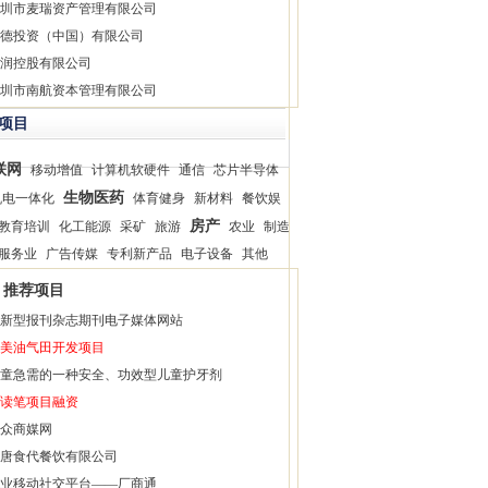
圳市麦瑞资产管理有限公司
德投资（中国）有限公司
润控股有限公司
圳市南航资本管理有限公司
项目
联网
移动增值
计算机软硬件
通信
芯片半导体
生物医药
机电一体化
体育健身
新材料
餐饮娱
房产
教育培训
化工能源
采矿
旅游
农业
制造
服务业
广告传媒
专利新产品
电子设备
其他
推荐项目
新型报刊杂志期刊电子媒体网站
美油气田开发项目
童急需的一种安全、功效型儿童护牙剂
读笔项目融资
众商媒网
唐食代餐饮有限公司
业移动社交平台——厂商通