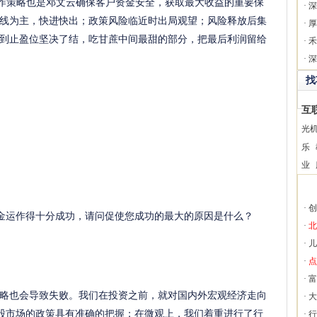
作策略也是邓文云确保客户资金安全，获取最大收益的重要保
·
深
线为主，快进快出；政策风险临近时出局观望；风险释放后集
·
厚
到止盈位坚决了结，吃甘蔗中间最甜的部分，把最后利润留给
·
禾
·
深
找
互
光
乐
业
·
创
运作得十分成功，请问促使您成功的最大的原因是什么？
·
北
·
儿
·
点
·
富
也会导致失败。我们在投资之前，就对国内外宏观经济走向
·
大
股市场的政策具有准确的把握；在微观上，我们着重进行了行
·
行