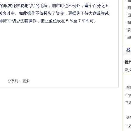
·
阳
的股友还容易犯“贪”的毛病，弱市时也不例外，赚个百分之五
·
阳
，被套其中。如此操作不仅损失了资金，更损失了待大盘反弹或
·
国
弱市中切忌贪婪操作，把止盈位设在５％至７％即可。
·
阳
·
姜
·
融
找
推
查
分享到：
更多
虎
Ca
司
操
·
深