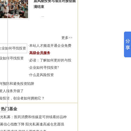
届风险投资与项目对接会圆
满结束
...
更多>>
·
本站人才频道开通企业免费
·
高级会员服务
业如何寻找投资
·
必读：了解如何更好的与投
·
企业如何寻找投资?
·
什么是风险投资
何预防和避免投资陷阱
资人服务升级了
险投资，创业者如何拥抱它？
热门基金
光私募：医药消费和传媒是可持续看好品种
募信心指数下降 阳光私募逢高减仓意愿强