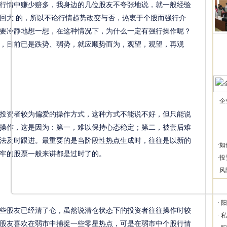
行情中赚少赔多，我身边的几位股友不夸张地说，就一般经验
回大 的，所以不论行情趋势改变与否，热衷于个股而强行介
要冷静地想一想，在这种情况下，为什么一定有强行操作呢？
，目前已是跌势、弱势，就应顺势而为，观望，观望，再观
企
资者较为偏爱的操作方式，这种方式不能说不好，但只能说
操作，这是因为：第一，难以保持心态稳定；第二，被套后难
法及时跟进。最重要的是当阶段性热点生成时，往往是以新的
·
如
牢的股票一般来讲都是过时了的。
·
投
·
风
·
阳
些股友已经清了仓，虽然说清仓状态下的投资者往往操作时较
·
私
股友喜欢在弱市中捕捉一些零星热点，可是在弱市中个股行情