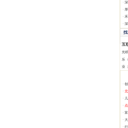
·
深
·
厚
·
禾
·
深
找
互
光
乐
业
·
创
·
北
·
儿
·
点
·
富
·
大
·
行