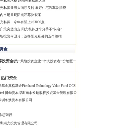
光私募求稳 跑输公募略赢大盘
光私募业绩大面积反转 看好住宅汽车及消费
内市场首现阳光私募决裂案
光私募：今年有望上冲3000点
广策突然出走 阳光私募这个分手不“从容”
智投资何卫玲：选择阳光私募的五个绝招
资金
荐投资会员
风险投资企业
个人投资者
分地区
找
热门资金
童基金
真格基金
Firsthand Technology Value Fund
GCS
pital 博华资本
深圳南丰长瑞股权投资基金管理有限公
深圳华澳资本有限公司
作忌强行..
圳崇光投资管理有限公司