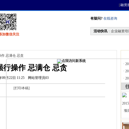
|
融资
有疑问?
在线咨询
活动快讯
：
企业融资培
添加微信关注
找资金
风投活动
天使联盟
会员中心
操作 忌满仓 忌贪
·
2
强行操作 忌满仓 忌贪
·
2
年09月22日 11:25
网站管理员03
·
2
[
打印本稿
]