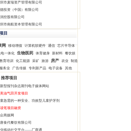
圳市麦瑞资产管理有限公司
德投资（中国）有限公司
润控股有限公司
圳市南航资本管理有限公司
项目
联网
移动增值
计算机软硬件
通信
芯片半导体
生物医药
机电一体化
体育健身
新材料
餐饮娱
房产
教育培训
化工能源
采矿
旅游
农业
制造
服务业
广告传媒
专利新产品
电子设备
其他
推荐项目
新型报刊杂志期刊电子媒体网站
美油气田开发项目
童急需的一种安全、功效型儿童护牙剂
读笔项目融资
众商媒网
唐食代餐饮有限公司
业移动社交平台——厂商通