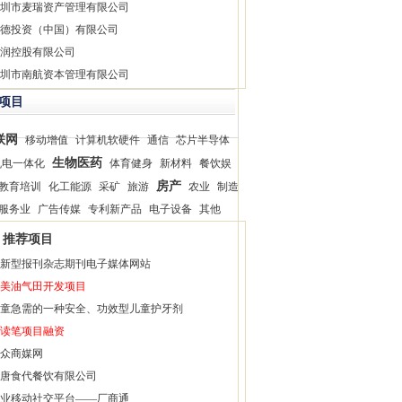
圳市麦瑞资产管理有限公司
德投资（中国）有限公司
润控股有限公司
圳市南航资本管理有限公司
项目
联网
移动增值
计算机软硬件
通信
芯片半导体
生物医药
机电一体化
体育健身
新材料
餐饮娱
房产
教育培训
化工能源
采矿
旅游
农业
制造
服务业
广告传媒
专利新产品
电子设备
其他
推荐项目
新型报刊杂志期刊电子媒体网站
美油气田开发项目
童急需的一种安全、功效型儿童护牙剂
读笔项目融资
众商媒网
唐食代餐饮有限公司
业移动社交平台——厂商通