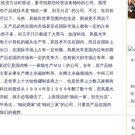
其投资方法时曾说，要寻找那些经营业务独特的公司。我理
些产品或技术是“独此一家，别无分店” 的公司。不过，在目前
可以了。当然，若能在世界范围内也先进，那就更不用说了。
，其产品必然在国内市场甚至在国际市场上都有一定的占有
虽然不多，但几乎只只都成了大黑马，如深科技、凤凰光学、
电子计算机的磁头生产等，其技术不仅在国内，而且在国际上
出口，在国际市场上占有一定份额。凤凰光学是国内仅有的两
产品在国内市场有一定的竞争力，也有较大的市场占有率。烟
企
，据说它是国内惟一一家能生产ＭＤＩ的公司，去年，其产品销
主要从事生产稀土永磁材料等。在稀土永磁领域内，中科三环
，是世界上十大钕铁硼制造商之一，也是世界上少数几家拥有
·
如
科技的股价从１９９４年至１９９９年翻了数十倍，而凤凰光
·
投
共睹，就不必我饶舌了。 上面我说的“独此一家，别无分店”，
·
风
角尖，“独此两家”或“独此三家”的公司，只要其产品在国内
我们的视野。
·
阳
·
私