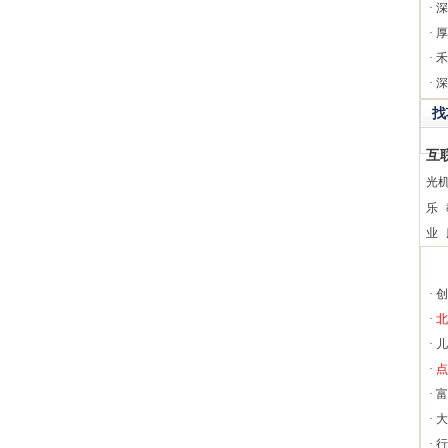
·
深
·
厚
·
禾
·
深
找
互
光
乐
业
·
创
·
北
·
儿
·
点
·
富
·
大
·
行