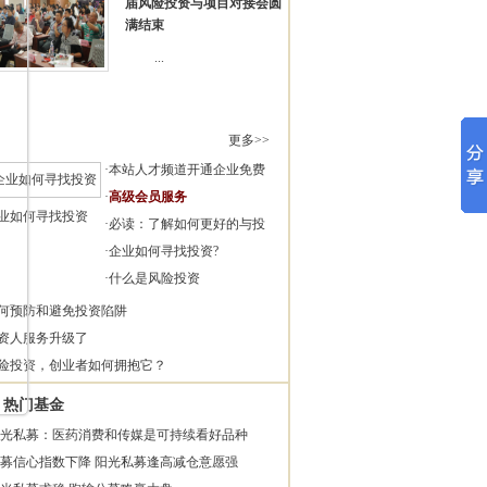
届风险投资与项目对接会圆
满结束
...
更多>>
·
本站人才频道开通企业免费
·
高级会员服务
业如何寻找投资
·
必读：了解如何更好的与投
·
企业如何寻找投资?
·
什么是风险投资
何预防和避免投资陷阱
资人服务升级了
险投资，创业者如何拥抱它？
热门基金
光私募：医药消费和传媒是可持续看好品种
募信心指数下降 阳光私募逢高减仓意愿强