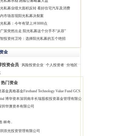
光私募求稳 跑输公募略赢大盘
光私募业绩大面积反转 看好住宅汽车及消费
内市场首现阳光私募决裂案
光私募：今年有望上冲3000点
广策突然出走 阳光私募这个分手不“从容”
智投资何卫玲：选择阳光私募的五个绝招
资金
荐投资会员
风险投资企业
个人投资者
分地区
找
热门资金
童基金
真格基金
Firsthand Technology Value Fund
GCS
pital 博华资本
深圳南丰长瑞股权投资基金管理有限公
深圳华澳资本有限公司
·林奇..
圳崇光投资管理有限公司