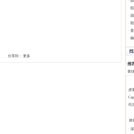
·
阳
·
阳
·
国
·
阳
·
姜
·
融
找
分享到：
更多
推
查
虎
Ca
司
彼德
·
深