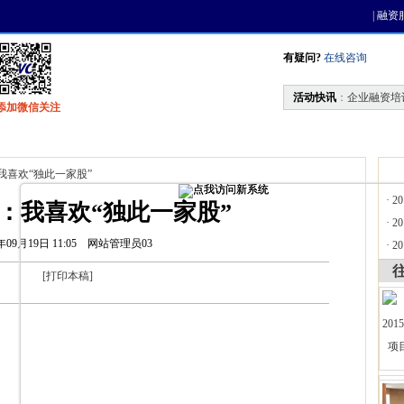
|
融资
有疑问?
在线咨询
活动快讯
：
企业融资培
添加微信关注
找资金
风投活动
天使联盟
会员中心
：我喜欢“独此一家股”
·
2
奇：我喜欢“独此一家股”
·
2
年09月19日 11:05
网站管理员03
·
2
[
打印本稿
]