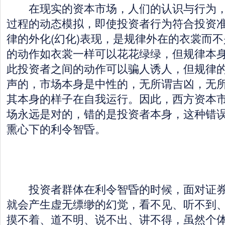
在现实的资本市场，人们的认识与行为，
过程的动态模拟，即使投资者行为符合投资
律的外化(幻化)表现，是规律外在的衣裳而
的动作如衣裳一样可以花花绿绿，但规律本
此投资者之间的动作可以骗人诱人，但规律
声的，市场本身是中性的，无所谓吉凶，无
其本身的样子在自我运行。因此，西方资本
场永远是对的，错的是投资者本身，这种错
熏心下的利令智昏。
投资者群体在利令智昏的时候，面对证券
就会产生虚无缥缈的幻觉，看不见、听不到
摸不着、道不明、说不出、讲不得，虽然个