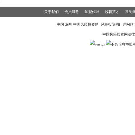
关于我们
会员服务
加盟代理
诚聘英才
常见
中国-深圳 中国风险投资网--风险投资的门户网站 199
中国风险投资网法律