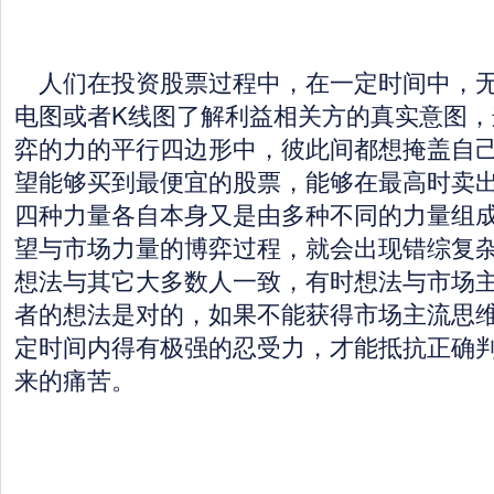
人们在投资股票过程中，在一定时间中，无
电图或者K线图了解利益相关方的真实意图，
弈的力的平行四边形中，彼此间都想掩盖自
望能够买到最便宜的股票，能够在最高时卖
四种力量各自本身又是由多种不同的力量组
望与市场力量的博弈过程，就会出现错综复
想法与其它大多数人一致，有时想法与市场
者的想法是对的，如果不能获得市场主流思
定时间内得有极强的忍受力，才能抵抗正确
来的痛苦。