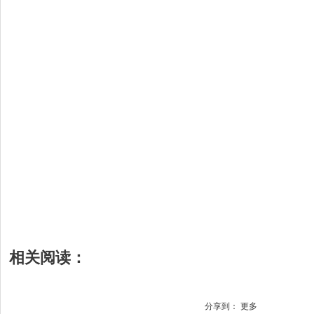
相关阅读：
分享到：
更多