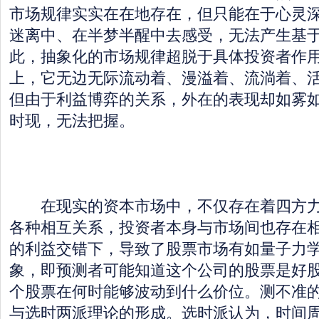
市场规律实实在在地存在，但只能在于心灵
迷离中、在半梦半醒中去感受，无法产生基
此，抽象化的市场规律超脱于具体投资者作
上，它无边无际流动着、漫溢着、流淌着、
但由于利益博弈的关系，外在的表现却如雾
时现，无法把握。
在现实的资本市场中，不仅存在着四方力
各种相互关系，投资者本身与市场间也存在
的利益交错下，导致了股票市场有如量子力学
象，即预测者可能知道这个公司的股票是好
个股票在何时能够波动到什么价位。测不准
与选时两派理论的形成。选时派认为，时间