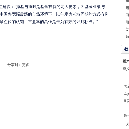
·
阳
建议：“择基与择时是基金投资的两大要素，为基金业绩与
·
阳
中国多宽幅震荡的市场环境下，以年度为考核周期的方式有利
·
国
场点位的认知，市盈率的高低是最为有效的评判标准。”
·
阳
·
姜
·
融
找
推
分享到：
更多
查
虎
Ca
司
理
·
深