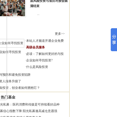
届风险投资与项目对接会圆
满结束
...
更多>>
·
本站人才频道开通企业免费
·
高级会员服务
业如何寻找投资
·
必读：了解如何更好的与投
·
企业如何寻找投资?
·
什么是风险投资
何预防和避免投资陷阱
资人服务升级了
险投资，创业者如何拥抱它？
热门基金
光私募：医药消费和传媒是可持续看好品种
募信心指数下降 阳光私募逢高减仓意愿强