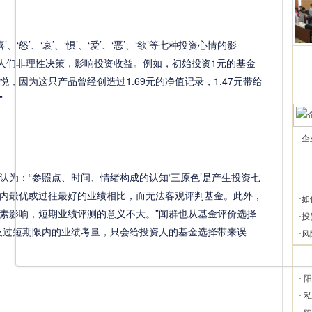
’、‘哀’、‘惧’、‘爱’、‘恶’、‘欲’等七种投资心情的影
成人们非理性决策，影响投资收益。例如，初始投资1元的基金
悦，因为这只产品曾经创造过1.69元的净值记录，1.47元带给
”
企
：“参照点、时间、情绪构成的认知‘三原色’是产生投资七
内最优或过往最好的业绩相比，而无法客观评判基金。此外，
·
如
素影响，短期业绩评测的意义不大。”闻群也从基金评价选择
·
投
及过短期限内的业绩考量，只会给投资人的基金选择带来误
·
风
·
阳
·
私