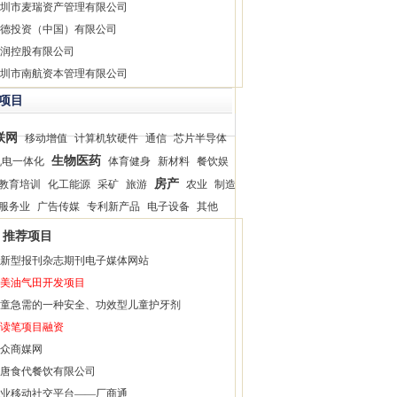
圳市麦瑞资产管理有限公司
德投资（中国）有限公司
润控股有限公司
圳市南航资本管理有限公司
项目
联网
移动增值
计算机软硬件
通信
芯片半导体
生物医药
机电一体化
体育健身
新材料
餐饮娱
房产
教育培训
化工能源
采矿
旅游
农业
制造
服务业
广告传媒
专利新产品
电子设备
其他
推荐项目
新型报刊杂志期刊电子媒体网站
美油气田开发项目
童急需的一种安全、功效型儿童护牙剂
读笔项目融资
众商媒网
唐食代餐饮有限公司
业移动社交平台——厂商通