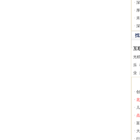
·
深
·
厚
·
禾
·
深
找
互
光
乐
业
·
创
·
北
·
儿
·
点
·
富
·
大
·
行