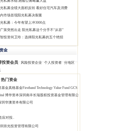
光私募求稳 跑输公募略赢大盘
光私募业绩大面积反转 看好住宅汽车及消费
内市场首现阳光私募决裂案
光私募：今年有望上冲3000点
广策突然出走 阳光私募这个分手不“从容”
智投资何卫玲：选择阳光私募的五个绝招
资金
荐投资会员
风险投资企业
个人投资者
分地区
找
热门资金
童基金
真格基金
Firsthand Technology Value Fund
GCS
pital 博华资本
深圳南丰长瑞股权投资基金管理有限公
深圳华澳资本有限公司
性应对投..
圳崇光投资管理有限公司