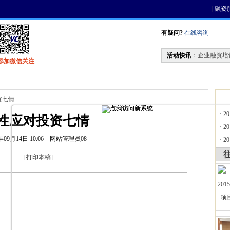
|
融资
有疑问?
在线咨询
活动快讯
：
企业融资培
添加微信关注
找资金
风投活动
天使联盟
会员中心
资七情
·
2
性应对投资七情
·
2
年09月14日 10:06
网站管理员08
·
2
[
打印本稿
]