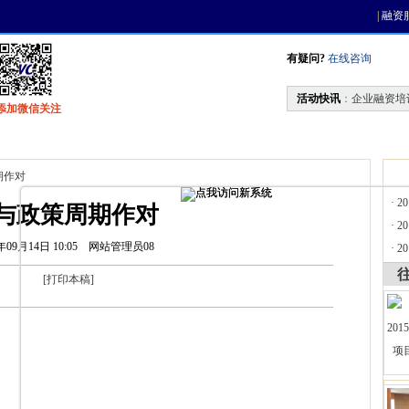
|
融资
有疑问?
在线咨询
活动快讯
：
企业融资培
添加微信关注
找资金
风投活动
天使联盟
会员中心
期作对
·
2
与政策周期作对
·
2
年09月14日 10:05
网站管理员08
·
2
[
打印本稿
]