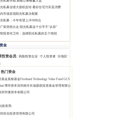
光私募求稳 跑输公募略赢大盘
光私募业绩大面积反转 看好住宅汽车及消费
内市场首现阳光私募决裂案
光私募：今年有望上冲3000点
广策突然出走 阳光私募这个分手不“从容”
智投资何卫玲：选择阳光私募的五个绝招
资金
荐投资会员
风险投资企业
个人投资者
分地区
找
热门资金
童基金
真格基金
Firsthand Technology Value Fund
GCS
pital 博华资本
深圳南丰长瑞股权投资基金管理有限公
深圳华澳资本有限公司
与政策周..
圳崇光投资管理有限公司