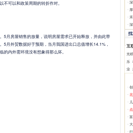
以不可以和政策周期的转折作对。
·
深
·
厚
·
禾
·
深
找
5月房屋销售的放量，说明房屋需求已开始释放，并由此带
5月外贸数据好于预期，当月我国进出口总值增长14.1%，
互
临的内外需环境没有想象得那么坏。
光
乐
业
·
创
·
北
·
儿
·
点
·
富
·
大
·
行