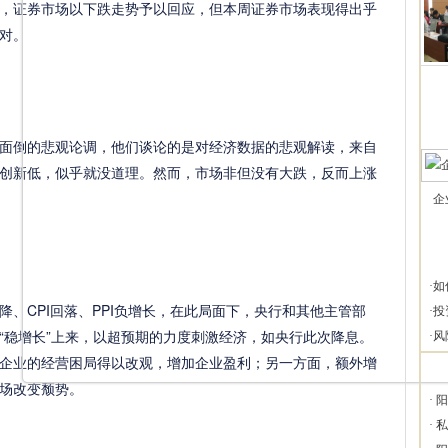
，证券市场以下跌走势予以回应，但本周证券市场表现得出乎
对。
倒的悲观论调，他们谈论的是对经济数据的悲观解读，来自
创新低，似乎就没道理。然而，市场非但没有大跌，反而上涨
企
·
如
CPI回落、PPI负增长，在此局面下，央行和其他主管部
·
投
“稳增长”上来，以超预期的力度刺激经济，如央行此次降息。
·
风
企业的经营困局得以改观，增加企业盈利；另一方面，额外增
场改变颓势。
·
阳
·
私