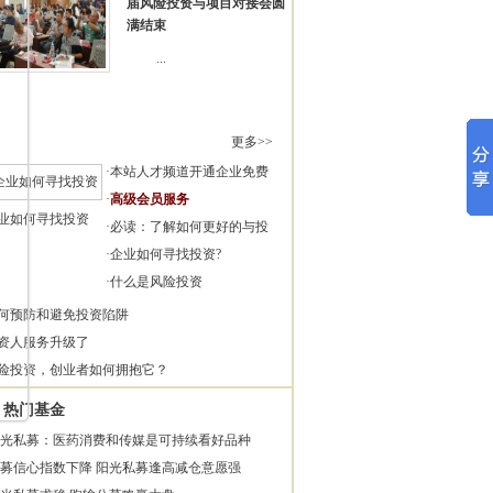
届风险投资与项目对接会圆
满结束
...
更多>>
·
本站人才频道开通企业免费
·
高级会员服务
业如何寻找投资
·
必读：了解如何更好的与投
·
企业如何寻找投资?
·
什么是风险投资
何预防和避免投资陷阱
资人服务升级了
险投资，创业者如何拥抱它？
热门基金
光私募：医药消费和传媒是可持续看好品种
募信心指数下降 阳光私募逢高减仓意愿强