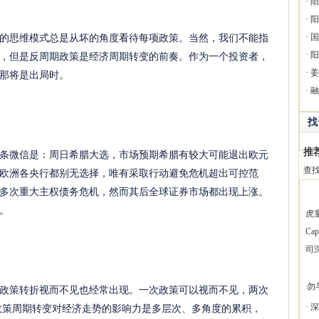
·
阳
·
阳
思维模式总是从坏的角度看待每项政策。当然，我们不能指
·
国
，但是反周期政策是经济周期转变的前奏。作为一个投资者，
·
阳
那将是出局时。
·
姜
·
融
找
推
微信是：周日希腊大选，市场预期希腊有较大可能退出欧元
欧洲各央行都别无选择，唯有采取行动避免危机超出可控范
查
多次重大主权债务危机，然而其后全球证券市场都出现上涨。
。
虎
Ca
司
勿
策转折视而不见也经常出现。一次政策可以视而不见，两次
政策周期转变对经济走势的影响力是多层次、多角度的累积，
·
深