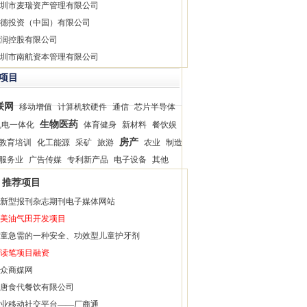
圳市麦瑞资产管理有限公司
德投资（中国）有限公司
润控股有限公司
圳市南航资本管理有限公司
项目
联网
移动增值
计算机软硬件
通信
芯片半导体
生物医药
机电一体化
体育健身
新材料
餐饮娱
房产
教育培训
化工能源
采矿
旅游
农业
制造
服务业
广告传媒
专利新产品
电子设备
其他
推荐项目
新型报刊杂志期刊电子媒体网站
美油气田开发项目
童急需的一种安全、功效型儿童护牙剂
读笔项目融资
众商媒网
唐食代餐饮有限公司
业移动社交平台——厂商通