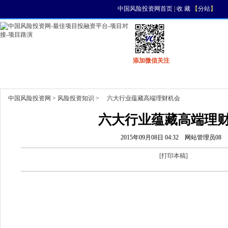
中国风险投资网首页
|
收 藏
【
分站
】
添加微信关注
首页
资讯
找项目
找资金
风投活动
中国风险投资网
>
风险投资知识
> 六大行业蕴藏高端理财机会
六大行业蕴藏高端理
2015年09月08日 04:32
网站管理员08
[
打印本稿
]